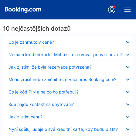
10 nejčastějších dotazů
Obsah
Co je zahrnuto v ceně?
byl
skryt
Obsah
Nemám kreditní kartu. Mohu si rezervovat pobyt i bez ní?
byl
skryt
Obsah
Jak zjistím, že byla rezervace potvrzena?
byl
skryt
Obsah
Mohu zrušit nebo změnit rezervaci přes Booking.com?
byl
skryt
Obsah
Co je kód PIN a na co ho potřebuji?
byl
skryt
Obsah
Kde najdu kontakt na ubytování?
byl
skryt
Obsah
Jak zjistím cenu?
byl
skryt
Obsah
Nyní sděluji údaje o své kreditní kartě, kdy budu platit?
byl