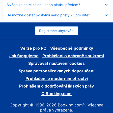
skryt
Obsah
Vyžaduje hotel zálohu nebo platbu předem?
byl
skryt
Obsah
Je možné dostat postýlku nebo přistýlku pro dítě?
byl
skryt
Registrace ubytování
Verze pro PC
Všeobecné podmínky
Jak fungujeme
Prohlášení o ochraně soukromí
Spravovat nastavení cookies
Správa personalizovaných doporučení
Prohlášení o moderním otroctví
Prohlášení o dodržování lidských práv
O Booking.com
Copyright © 1996–2026 Booking.com™. Všechna
práva vyhrazena.