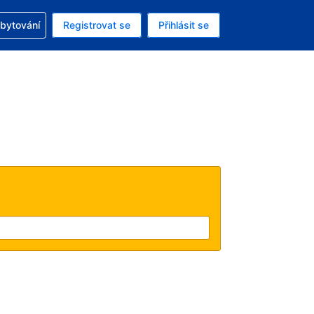
zervací
ubytování
Registrovat se
Přihlásit se
ná měna: Česká koruna
ě zvolený jazyk: V češtině