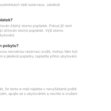
podmínkách Vaší rezervace. Jakékoli
platek?
ován žádný storno poplatek. Pokud již není
t účtován storno poplatek. Výši storno
ubytování.
n pobytu?
svou nevratnou rezervaci zrušit, mohou Vám být
í a jakékoli poplatky zaplatíte přímo ubytování.
át, že tento e-mail najdete v nevyžádané poště
in, spojte se s ubytováním a nechte si zrušení