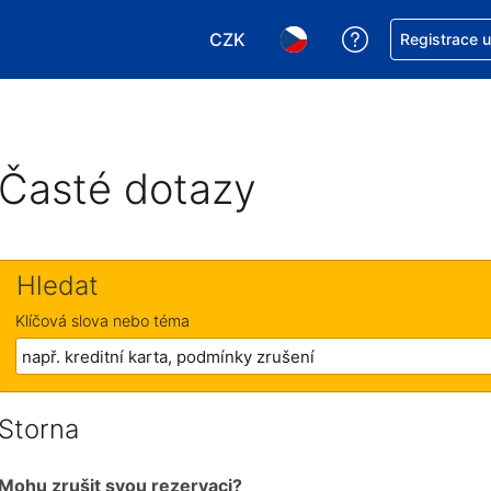
CZK
Asistence s re
Registrace 
Vyberte si měnu. Aktuálně zvole
Vyberte si jazyk. Aktuáln
Časté dotazy
Hledat
Klíčová slova nebo téma
Storna
Mohu zrušit svou rezervaci?