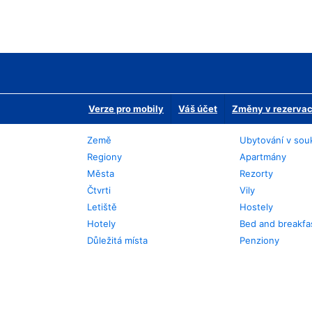
Verze pro mobily
Váš účet
Změny v rezervaci
Země
Ubytování v sou
Regiony
Apartmány
Města
Rezorty
Čtvrti
Vily
Letiště
Hostely
Hotely
Bed and breakfa
Důležitá místa
Penziony