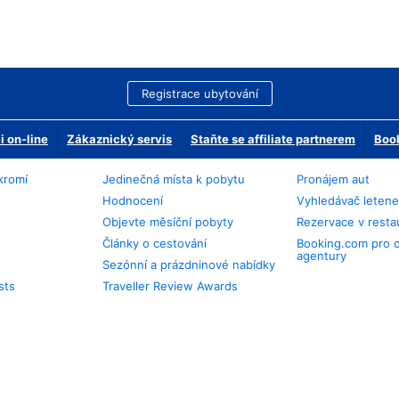
Registrace ubytování
 on-line
Zákaznický servis
Staňte se affiliate partnerem
Book
kromí
Jedinečná místa k pobytu
Pronájem aut
Hodnocení
Vyhledávač leten
Objevte měsíční pobyty
Rezervace v resta
Články o cestování
Booking.com pro 
agentury
Sezónní a prázdninové nabídky
sts
Traveller Review Awards