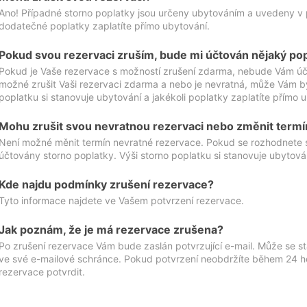
Ano! Případné storno poplatky jsou určeny ubytováním a uvedeny v 
dodatečné poplatky zaplatíte přímo ubytování.
Pokud svou rezervaci zruším, bude mi účtován nějaký po
Pokud je Vaše rezervace s možností zrušení zdarma, nebude Vám účt
možné zrušit Vaši rezervaci zdarma a nebo je nevratná, může Vám bý
poplatku si stanovuje ubytování a jakékoli poplatky zaplatíte přímo 
Mohu zrušit svou nevratnou rezervaci nebo změnit termí
Není možné měnit termín nevratné rezervace. Pokud se rozhodnete 
účtovány storno poplatky. Výši storno poplatku si stanovuje ubytován
Kde najdu podmínky zrušení rezervace?
Tyto informace najdete ve Vašem potvrzení rezervace.
Jak poznám, že je má rezervace zrušena?
Po zrušení rezervace Vám bude zaslán potvrzující e-mail. Může se st
ve své e-mailové schránce. Pokud potvrzení neobdržíte během 24 hod
rezervace potvrdit.