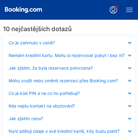
10 nejčastějších dotazů
Obsah
Co je zahrnuto v ceně?
byl
skryt
Obsah
Nemám kreditní kartu. Mohu si rezervovat pobyt i bez ní?
byl
skryt
Obsah
Jak zjistím, že byla rezervace potvrzena?
byl
skryt
Obsah
Mohu zrušit nebo změnit rezervaci přes Booking.com?
byl
skryt
Obsah
Co je kód PIN a na co ho potřebuji?
byl
skryt
Obsah
Kde najdu kontakt na ubytování?
byl
skryt
Obsah
Jak zjistím cenu?
byl
skryt
Obsah
Nyní sděluji údaje o své kreditní kartě, kdy budu platit?
byl