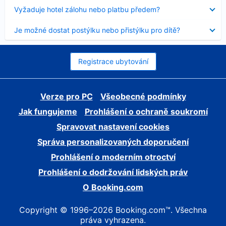
skryt
Obsah
Vyžaduje hotel zálohu nebo platbu předem?
byl
skryt
Obsah
Je možné dostat postýlku nebo přistýlku pro dítě?
byl
skryt
Registrace ubytování
Verze pro PC
Všeobecné podmínky
Jak fungujeme
Prohlášení o ochraně soukromí
Spravovat nastavení cookies
Správa personalizovaných doporučení
Prohlášení o moderním otroctví
Prohlášení o dodržování lidských práv
O Booking.com
Copyright © 1996–2026 Booking.com™. Všechna
práva vyhrazena.