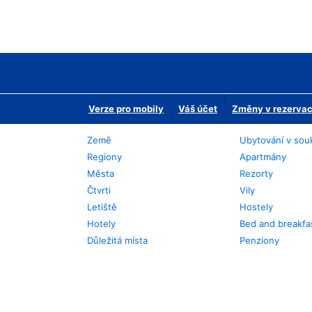
Verze pro mobily
Váš účet
Změny v rezervaci
Země
Ubytování v sou
Regiony
Apartmány
Města
Rezorty
Čtvrti
Vily
Letiště
Hostely
Hotely
Bed and breakfa
Důležitá místa
Penziony