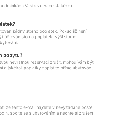
podmínkách Vaší rezervace. Jakékoli
platek?
ován žádný storno poplatek. Pokud již není
t účtován storno poplatek. Výši storno
ubytování.
n pobytu?
svou nevratnou rezervaci zrušit, mohou Vám být
í a jakékoli poplatky zaplatíte přímo ubytování.
át, že tento e-mail najdete v nevyžádané poště
in, spojte se s ubytováním a nechte si zrušení