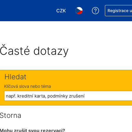
CZK
Asistence s re
Registrace 
Vyberte si měnu. Aktuálně zvole
Vyberte si jazyk. Aktuáln
Časté dotazy
Hledat
Klíčová slova nebo téma
Storna
Mohu zrušit svou rezervaci?