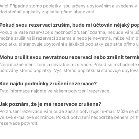
Ano! Případné storno poplatky jsou určeny ubytováním a uvedeny v 
dodatečné poplatky zaplatíte přímo ubytování.
Pokud svou rezervaci zruším, bude mi účtován nějaký po
Pokud je Vaše rezervace s možností zrušení zdarma, nebude Vám účt
možné zrušit Vaši rezervaci zdarma a nebo je nevratná, může Vám bý
poplatku si stanovuje ubytování a jakékoli poplatky zaplatíte přímo 
Mohu zrušit svou nevratnou rezervaci nebo změnit termí
Není možné měnit termín nevratné rezervace. Pokud se rozhodnete 
účtovány storno poplatky. Výši storno poplatku si stanovuje ubytován
Kde najdu podmínky zrušení rezervace?
Tyto informace najdete ve Vašem potvrzení rezervace.
Jak poznám, že je má rezervace zrušena?
Po zrušení rezervace Vám bude zaslán potvrzující e-mail. Může se st
ve své e-mailové schránce. Pokud potvrzení neobdržíte během 24 hod
rezervace potvrdit.