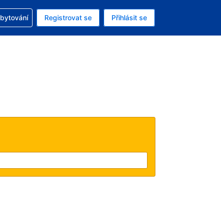
zervací
ubytování
Registrovat se
Přihlásit se
ná měna: Česká koruna
ě zvolený jazyk: V češtině