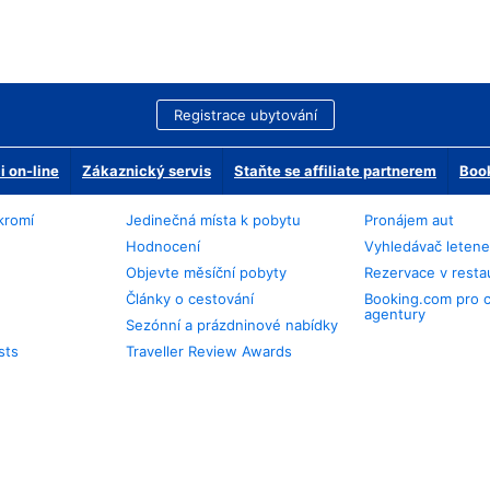
Registrace ubytování
 on-line
Zákaznický servis
Staňte se affiliate partnerem
Book
kromí
Jedinečná místa k pobytu
Pronájem aut
Hodnocení
Vyhledávač leten
Objevte měsíční pobyty
Rezervace v resta
Články o cestování
Booking.com pro 
agentury
Sezónní a prázdninové nabídky
sts
Traveller Review Awards