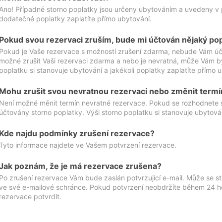
Ano! Případné storno poplatky jsou určeny ubytováním a uvedeny v 
dodatečné poplatky zaplatíte přímo ubytování.
Pokud svou rezervaci zruším, bude mi účtován nějaký po
Pokud je Vaše rezervace s možností zrušení zdarma, nebude Vám účt
možné zrušit Vaši rezervaci zdarma a nebo je nevratná, může Vám bý
poplatku si stanovuje ubytování a jakékoli poplatky zaplatíte přímo 
Mohu zrušit svou nevratnou rezervaci nebo změnit termí
Není možné měnit termín nevratné rezervace. Pokud se rozhodnete 
účtovány storno poplatky. Výši storno poplatku si stanovuje ubytován
Kde najdu podmínky zrušení rezervace?
Tyto informace najdete ve Vašem potvrzení rezervace.
Jak poznám, že je má rezervace zrušena?
Po zrušení rezervace Vám bude zaslán potvrzující e-mail. Může se st
ve své e-mailové schránce. Pokud potvrzení neobdržíte během 24 hod
rezervace potvrdit.