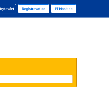
zervací
ubytování
Registrovat se
Přihlásit se
á měna: Americký dolar
ě zvolený jazyk: V češtině