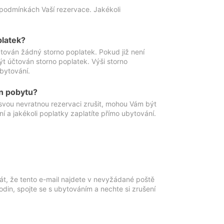
podmínkách Vaší rezervace. Jakékoli
platek?
ován žádný storno poplatek. Pokud již není
t účtován storno poplatek. Výši storno
ubytování.
n pobytu?
svou nevratnou rezervaci zrušit, mohou Vám být
í a jakékoli poplatky zaplatíte přímo ubytování.
át, že tento e-mail najdete v nevyžádané poště
in, spojte se s ubytováním a nechte si zrušení