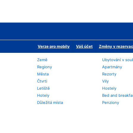
Verze pro mobily
Váš účet
Změny v rezervaci
Země
Ubytování v sou
Regiony
Apartmány
Města
Rezorty
Čtvrti
Vily
Letiště
Hostely
Hotely
Bed and breakfa
Důležitá místa
Penziony