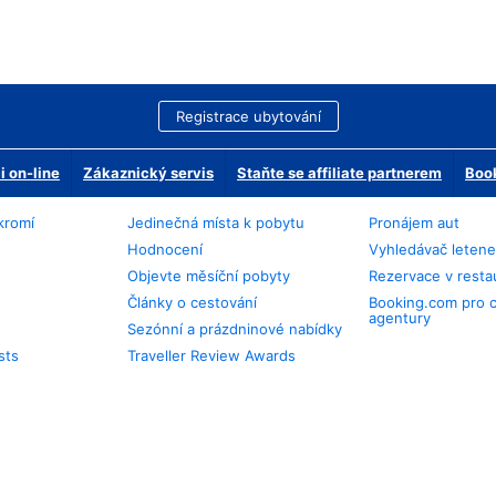
Registrace ubytování
 on-line
Zákaznický servis
Staňte se affiliate partnerem
Book
kromí
Jedinečná místa k pobytu
Pronájem aut
Hodnocení
Vyhledávač leten
Objevte měsíční pobyty
Rezervace v resta
Články o cestování
Booking.com pro 
agentury
Sezónní a prázdninové nabídky
sts
Traveller Review Awards