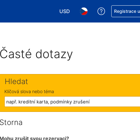
USD
Asistence s re
Registrace 
Vyberte si měnu. Aktuálně zvolen
Vyberte si jazyk. Aktuáln
Časté dotazy
Hledat
Klíčová slova nebo téma
Storna
Mohu zrušit svou rezervaci?