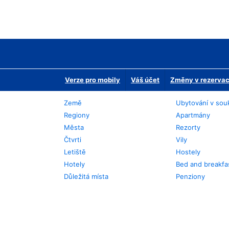
Verze pro mobily
Váš účet
Změny v rezervaci
Země
Ubytování v sou
Regiony
Apartmány
Města
Rezorty
Čtvrti
Vily
Letiště
Hostely
Hotely
Bed and breakfa
Důležitá místa
Penziony