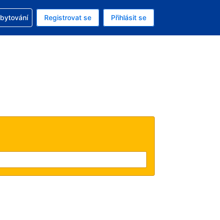
zervací
ubytování
Registrovat se
Přihlásit se
á měna: Americký dolar
ě zvolený jazyk: V češtině