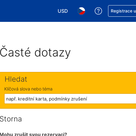
USD
Asistence s re
Registrace 
Vyberte si měnu. Aktuálně zvolen
Vyberte si jazyk. Aktuáln
Časté dotazy
Hledat
Klíčová slova nebo téma
Storna
Mohu zrušit svou rezervaci?