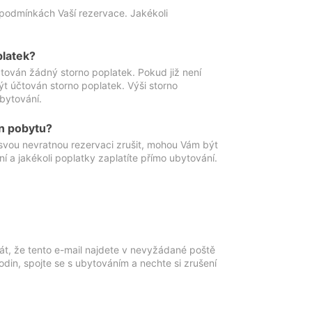
podmínkách Vaší rezervace. Jakékoli
platek?
ován žádný storno poplatek. Pokud již není
t účtován storno poplatek. Výši storno
ubytování.
n pobytu?
svou nevratnou rezervaci zrušit, mohou Vám být
í a jakékoli poplatky zaplatíte přímo ubytování.
át, že tento e-mail najdete v nevyžádané poště
in, spojte se s ubytováním a nechte si zrušení