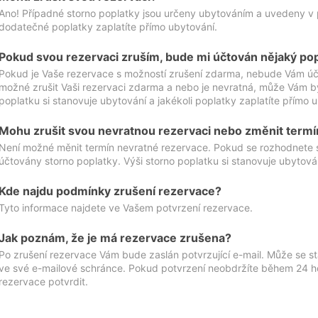
Ano! Případné storno poplatky jsou určeny ubytováním a uvedeny v 
dodatečné poplatky zaplatíte přímo ubytování.
Pokud svou rezervaci zruším, bude mi účtován nějaký po
Pokud je Vaše rezervace s možností zrušení zdarma, nebude Vám účt
možné zrušit Vaši rezervaci zdarma a nebo je nevratná, může Vám bý
poplatku si stanovuje ubytování a jakékoli poplatky zaplatíte přímo 
Mohu zrušit svou nevratnou rezervaci nebo změnit termí
Není možné měnit termín nevratné rezervace. Pokud se rozhodnete 
účtovány storno poplatky. Výši storno poplatku si stanovuje ubytován
Kde najdu podmínky zrušení rezervace?
Tyto informace najdete ve Vašem potvrzení rezervace.
Jak poznám, že je má rezervace zrušena?
Po zrušení rezervace Vám bude zaslán potvrzující e-mail. Může se st
ve své e-mailové schránce. Pokud potvrzení neobdržíte během 24 hod
rezervace potvrdit.