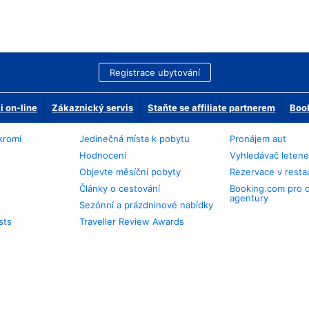
Registrace ubytování
 on-line
Zákaznický servis
Staňte se affiliate partnerem
Book
kromí
Jedinečná místa k pobytu
Pronájem aut
Hodnocení
Vyhledávač leten
Objevte měsíční pobyty
Rezervace v resta
Články o cestování
Booking.com pro 
agentury
Sezónní a prázdninové nabídky
sts
Traveller Review Awards