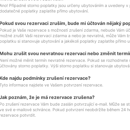
Ano! Případné storno poplatky jsou určeny ubytováním a uvedeny v 
dodatečné poplatky zaplatíte přímo ubytování.
Pokud svou rezervaci zruším, bude mi účtován nějaký po
Pokud je Vaše rezervace s možností zrušení zdarma, nebude Vám účt
možné zrušit Vaši rezervaci zdarma a nebo je nevratná, může Vám bý
poplatku si stanovuje ubytování a jakékoli poplatky zaplatíte přímo 
Mohu zrušit svou nevratnou rezervaci nebo změnit termí
Není možné měnit termín nevratné rezervace. Pokud se rozhodnete 
účtovány storno poplatky. Výši storno poplatku si stanovuje ubytován
Kde najdu podmínky zrušení rezervace?
Tyto informace najdete ve Vašem potvrzení rezervace.
Jak poznám, že je má rezervace zrušena?
Po zrušení rezervace Vám bude zaslán potvrzující e-mail. Může se st
ve své e-mailové schránce. Pokud potvrzení neobdržíte během 24 hod
rezervace potvrdit.