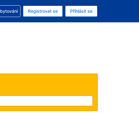
zervací
ubytování
Registrovat se
Přihlásit se
á měna: Americký dolar
ě zvolený jazyk: V češtině