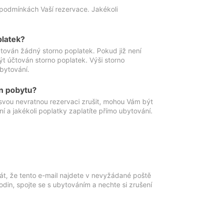
podmínkách Vaší rezervace. Jakékoli
platek?
ován žádný storno poplatek. Pokud již není
t účtován storno poplatek. Výši storno
ubytování.
n pobytu?
svou nevratnou rezervaci zrušit, mohou Vám být
í a jakékoli poplatky zaplatíte přímo ubytování.
át, že tento e-mail najdete v nevyžádané poště
in, spojte se s ubytováním a nechte si zrušení