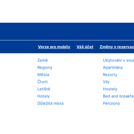
Verze pro mobily
Váš účet
Změny v rezervaci
Země
Ubytování v sou
Regiony
Apartmány
Města
Rezorty
Čtvrti
Vily
Letiště
Hostely
Hotely
Bed and breakfa
Důležitá místa
Penziony