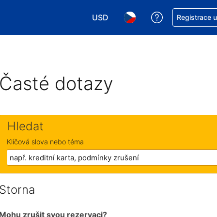
USD
Asistence s re
Registrace 
Vyberte si měnu. Aktuálně zvolen
Vyberte si jazyk. Aktuáln
Časté dotazy
Hledat
Klíčová slova nebo téma
Storna
Mohu zrušit svou rezervaci?