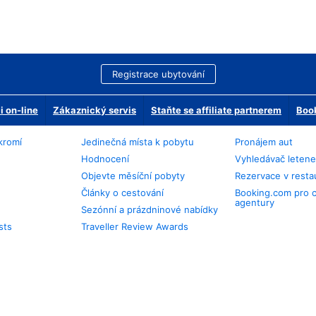
Registrace ubytování
 on-line
Zákaznický servis
Staňte se affiliate partnerem
Book
kromí
Jedinečná místa k pobytu
Pronájem aut
Hodnocení
Vyhledávač leten
Objevte měsíční pobyty
Rezervace v resta
Články o cestování
Booking.com pro 
agentury
Sezónní a prázdninové nabídky
sts
Traveller Review Awards