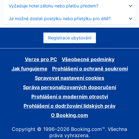
skryt
Obsah
Vyžaduje hotel zálohu nebo platbu předem?
byl
skryt
Obsah
Je možné dostat postýlku nebo přistýlku pro dítě?
byl
skryt
Registrace ubytování
Verze pro PC
Všeobecné podmínky
Jak fungujeme
Prohlášení o ochraně soukromí
Spravovat nastavení cookies
Správa personalizovaných doporučení
Prohlášení o moderním otroctví
Prohlášení o dodržování lidských práv
O Booking.com
Copyright © 1996–2026 Booking.com™. Všechna
práva vyhrazena.