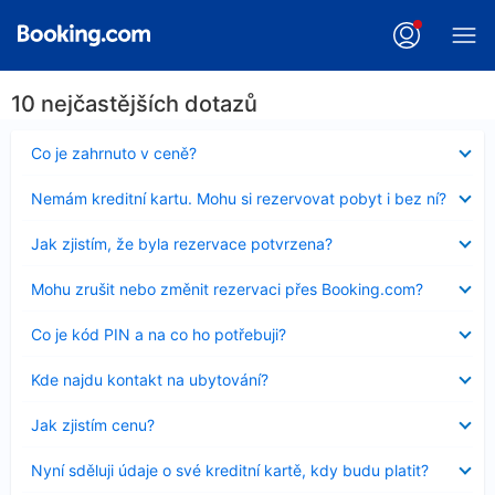
10 nejčastějších dotazů
Obsah
Co je zahrnuto v ceně?
byl
skryt
Obsah
Nemám kreditní kartu. Mohu si rezervovat pobyt i bez ní?
byl
skryt
Obsah
Jak zjistím, že byla rezervace potvrzena?
byl
skryt
Obsah
Mohu zrušit nebo změnit rezervaci přes Booking.com?
byl
skryt
Obsah
Co je kód PIN a na co ho potřebuji?
byl
skryt
Obsah
Kde najdu kontakt na ubytování?
byl
skryt
Obsah
Jak zjistím cenu?
byl
skryt
Obsah
Nyní sděluji údaje o své kreditní kartě, kdy budu platit?
byl