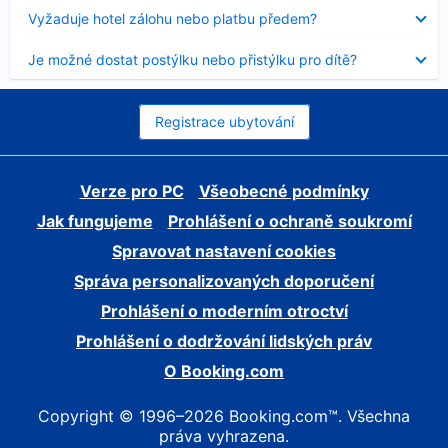
skryt
Obsah
Vyžaduje hotel zálohu nebo platbu předem?
byl
skryt
Obsah
Je možné dostat postýlku nebo přistýlku pro dítě?
byl
skryt
Registrace ubytování
Verze pro PC
Všeobecné podmínky
Jak fungujeme
Prohlášení o ochraně soukromí
Spravovat nastavení cookies
Správa personalizovaných doporučení
Prohlášení o moderním otroctví
Prohlášení o dodržování lidských práv
O Booking.com
Copyright © 1996–2026 Booking.com™. Všechna
práva vyhrazena.