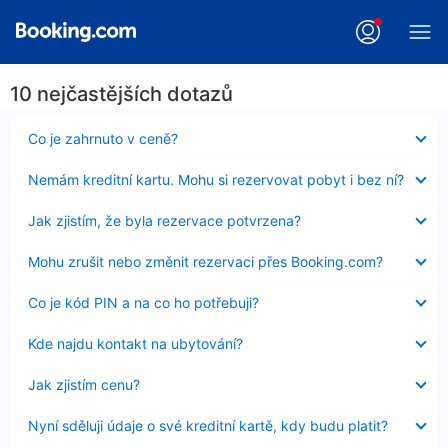
10 nejčastějších dotazů
Obsah
Co je zahrnuto v ceně?
byl
skryt
Obsah
Nemám kreditní kartu. Mohu si rezervovat pobyt i bez ní?
byl
skryt
Obsah
Jak zjistím, že byla rezervace potvrzena?
byl
skryt
Obsah
Mohu zrušit nebo změnit rezervaci přes Booking.com?
byl
skryt
Obsah
Co je kód PIN a na co ho potřebuji?
byl
skryt
Obsah
Kde najdu kontakt na ubytování?
byl
skryt
Obsah
Jak zjistím cenu?
byl
skryt
Obsah
Nyní sděluji údaje o své kreditní kartě, kdy budu platit?
byl