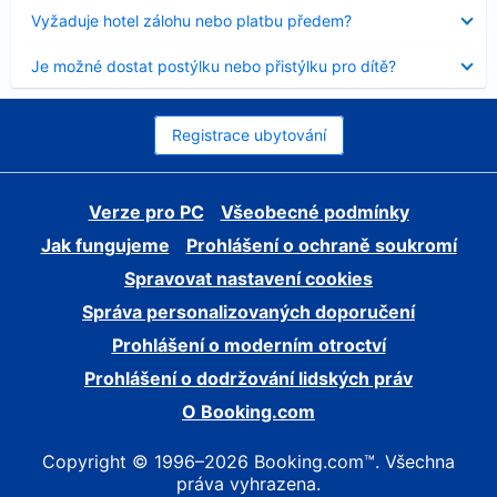
skryt
Obsah
Vyžaduje hotel zálohu nebo platbu předem?
byl
skryt
Obsah
Je možné dostat postýlku nebo přistýlku pro dítě?
byl
skryt
Registrace ubytování
Verze pro PC
Všeobecné podmínky
Jak fungujeme
Prohlášení o ochraně soukromí
Spravovat nastavení cookies
Správa personalizovaných doporučení
Prohlášení o moderním otroctví
Prohlášení o dodržování lidských práv
O Booking.com
Copyright © 1996–2026 Booking.com™. Všechna
práva vyhrazena.