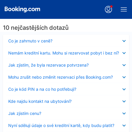
10 nejčastějších dotazů
Obsah
Co je zahrnuto v ceně?
byl
skryt
Obsah
Nemám kreditní kartu. Mohu si rezervovat pobyt i bez ní?
byl
skryt
Obsah
Jak zjistím, že byla rezervace potvrzena?
byl
skryt
Obsah
Mohu zrušit nebo změnit rezervaci přes Booking.com?
byl
skryt
Obsah
Co je kód PIN a na co ho potřebuji?
byl
skryt
Obsah
Kde najdu kontakt na ubytování?
byl
skryt
Obsah
Jak zjistím cenu?
byl
skryt
Obsah
Nyní sděluji údaje o své kreditní kartě, kdy budu platit?
byl