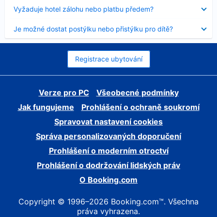
skryt
Obsah
Vyžaduje hotel zálohu nebo platbu předem?
byl
skryt
Obsah
Je možné dostat postýlku nebo přistýlku pro dítě?
byl
skryt
Registrace ubytování
Verze pro PC
Všeobecné podmínky
Jak fungujeme
Prohlášení o ochraně soukromí
Spravovat nastavení cookies
Správa personalizovaných doporučení
Prohlášení o moderním otroctví
Prohlášení o dodržování lidských práv
O Booking.com
Copyright © 1996–2026 Booking.com™. Všechna
práva vyhrazena.