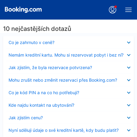
10 nejčastějších dotazů
Obsah
Co je zahrnuto v ceně?
byl
skryt
Obsah
Nemám kreditní kartu. Mohu si rezervovat pobyt i bez ní?
byl
skryt
Obsah
Jak zjistím, že byla rezervace potvrzena?
byl
skryt
Obsah
Mohu zrušit nebo změnit rezervaci přes Booking.com?
byl
skryt
Obsah
Co je kód PIN a na co ho potřebuji?
byl
skryt
Obsah
Kde najdu kontakt na ubytování?
byl
skryt
Obsah
Jak zjistím cenu?
byl
skryt
Obsah
Nyní sděluji údaje o své kreditní kartě, kdy budu platit?
byl