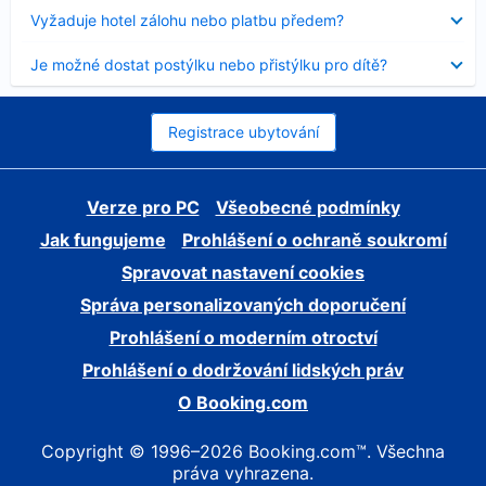
skryt
Obsah
Vyžaduje hotel zálohu nebo platbu předem?
byl
skryt
Obsah
Je možné dostat postýlku nebo přistýlku pro dítě?
byl
skryt
Registrace ubytování
Verze pro PC
Všeobecné podmínky
Jak fungujeme
Prohlášení o ochraně soukromí
Spravovat nastavení cookies
Správa personalizovaných doporučení
Prohlášení o moderním otroctví
Prohlášení o dodržování lidských práv
O Booking.com
Copyright © 1996–2026 Booking.com™. Všechna
práva vyhrazena.