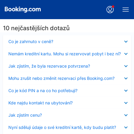
10 nejčastějších dotazů
Obsah
Co je zahrnuto v ceně?
byl
skryt
Obsah
Nemám kreditní kartu. Mohu si rezervovat pobyt i bez ní?
byl
skryt
Obsah
Jak zjistím, že byla rezervace potvrzena?
byl
skryt
Obsah
Mohu zrušit nebo změnit rezervaci přes Booking.com?
byl
skryt
Obsah
Co je kód PIN a na co ho potřebuji?
byl
skryt
Obsah
Kde najdu kontakt na ubytování?
byl
skryt
Obsah
Jak zjistím cenu?
byl
skryt
Obsah
Nyní sděluji údaje o své kreditní kartě, kdy budu platit?
byl