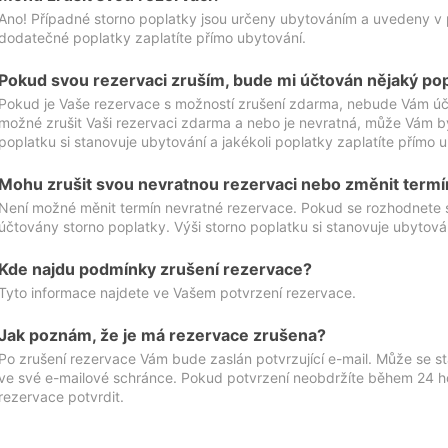
Ano! Případné storno poplatky jsou určeny ubytováním a uvedeny v 
dodatečné poplatky zaplatíte přímo ubytování.
Pokud svou rezervaci zruším, bude mi účtován nějaký po
Pokud je Vaše rezervace s možností zrušení zdarma, nebude Vám účt
možné zrušit Vaši rezervaci zdarma a nebo je nevratná, může Vám bý
poplatku si stanovuje ubytování a jakékoli poplatky zaplatíte přímo 
Mohu zrušit svou nevratnou rezervaci nebo změnit termí
Není možné měnit termín nevratné rezervace. Pokud se rozhodnete 
účtovány storno poplatky. Výši storno poplatku si stanovuje ubytován
Kde najdu podmínky zrušení rezervace?
Tyto informace najdete ve Vašem potvrzení rezervace.
Jak poznám, že je má rezervace zrušena?
Po zrušení rezervace Vám bude zaslán potvrzující e-mail. Může se st
ve své e-mailové schránce. Pokud potvrzení neobdržíte během 24 hod
rezervace potvrdit.