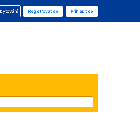
zervací
ubytování
Registrovat se
Přihlásit se
á měna: Americký dolar
ě zvolený jazyk: V češtině