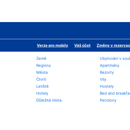
Verze pro mobily
Váš účet
Změny v rezervaci
Země
Ubytování v sou
Regiony
Apartmány
Města
Rezorty
Čtvrti
Vily
Letiště
Hostely
Hotely
Bed and breakfa
Důležitá místa
Penziony