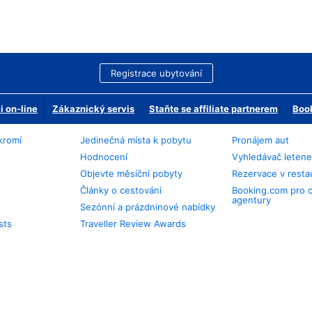
Registrace ubytování
 on-line
Zákaznický servis
Staňte se affiliate partnerem
Book
kromí
Jedinečná místa k pobytu
Pronájem aut
Hodnocení
Vyhledávač leten
Objevte měsíční pobyty
Rezervace v resta
Články o cestování
Booking.com pro 
agentury
Sezónní a prázdninové nabídky
sts
Traveller Review Awards