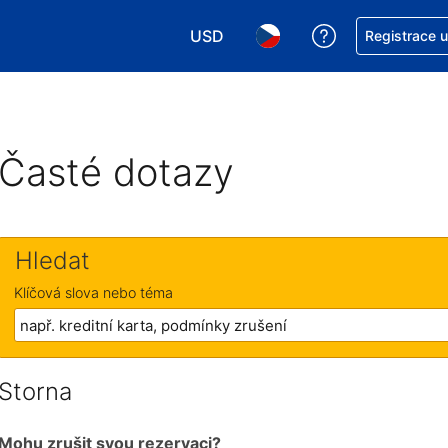
USD
Asistence s re
Registrace 
Vyberte si měnu. Aktuálně zvolen
Vyberte si jazyk. Aktuáln
Časté dotazy
Hledat
Klíčová slova nebo téma
Storna
Mohu zrušit svou rezervaci?