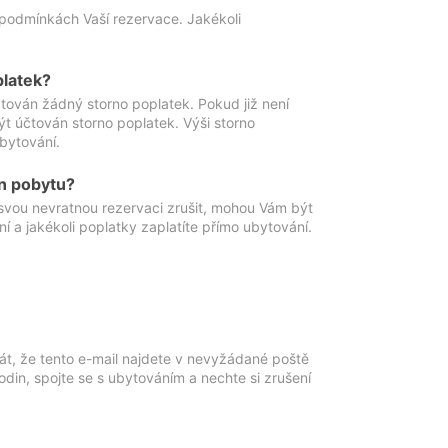
podmínkách Vaší rezervace. Jakékoli
platek?
ován žádný storno poplatek. Pokud již není
t účtován storno poplatek. Výši storno
ubytování.
n pobytu?
svou nevratnou rezervaci zrušit, mohou Vám být
í a jakékoli poplatky zaplatíte přímo ubytování.
át, že tento e-mail najdete v nevyžádané poště
in, spojte se s ubytováním a nechte si zrušení