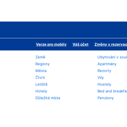
Verze pro mobily
Váš účet
Změny v rezervaci
Země
Ubytování v sou
Regiony
Apartmány
Města
Rezorty
Čtvrti
Vily
Letiště
Hostely
Hotely
Bed and breakfa
Důležitá místa
Penziony