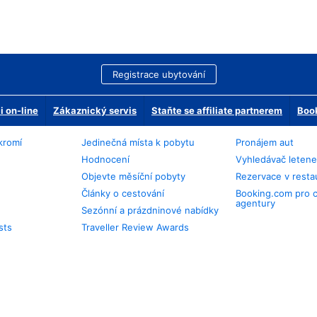
Registrace ubytování
 on-line
Zákaznický servis
Staňte se affiliate partnerem
Book
kromí
Jedinečná místa k pobytu
Pronájem aut
Hodnocení
Vyhledávač leten
Objevte měsíční pobyty
Rezervace v resta
Články o cestování
Booking.com pro 
agentury
Sezónní a prázdninové nabídky
sts
Traveller Review Awards