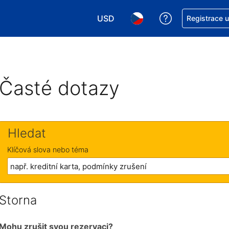
USD
Asistence s re
Registrace 
Vyberte si měnu. Aktuálně zvolen
Vyberte si jazyk. Aktuáln
Časté dotazy
Hledat
Klíčová slova nebo téma
Storna
Mohu zrušit svou rezervaci?