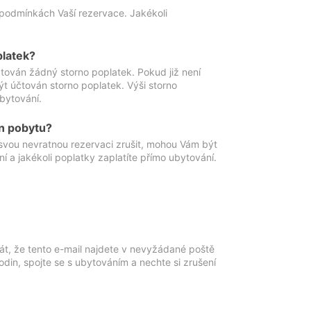
podmínkách Vaší rezervace. Jakékoli
platek?
ován žádný storno poplatek. Pokud již není
t účtován storno poplatek. Výši storno
ubytování.
n pobytu?
svou nevratnou rezervaci zrušit, mohou Vám být
í a jakékoli poplatky zaplatíte přímo ubytování.
át, že tento e-mail najdete v nevyžádané poště
in, spojte se s ubytováním a nechte si zrušení