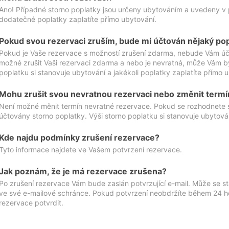
Ano! Případné storno poplatky jsou určeny ubytováním a uvedeny v 
dodatečné poplatky zaplatíte přímo ubytování.
Pokud svou rezervaci zruším, bude mi účtován nějaký po
Pokud je Vaše rezervace s možností zrušení zdarma, nebude Vám účt
možné zrušit Vaši rezervaci zdarma a nebo je nevratná, může Vám bý
poplatku si stanovuje ubytování a jakékoli poplatky zaplatíte přímo 
Mohu zrušit svou nevratnou rezervaci nebo změnit termí
Není možné měnit termín nevratné rezervace. Pokud se rozhodnete 
účtovány storno poplatky. Výši storno poplatku si stanovuje ubytován
Kde najdu podmínky zrušení rezervace?
Tyto informace najdete ve Vašem potvrzení rezervace.
Jak poznám, že je má rezervace zrušena?
Po zrušení rezervace Vám bude zaslán potvrzující e-mail. Může se st
ve své e-mailové schránce. Pokud potvrzení neobdržíte během 24 hod
rezervace potvrdit.