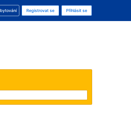
zervací
ubytování
Registrovat se
Přihlásit se
á měna: Americký dolar
ě zvolený jazyk: V češtině