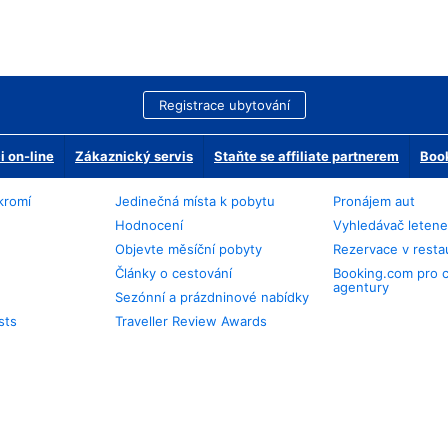
Registrace ubytování
 on-line
Zákaznický servis
Staňte se affiliate partnerem
Book
kromí
Jedinečná místa k pobytu
Pronájem aut
Hodnocení
Vyhledávač leten
Objevte měsíční pobyty
Rezervace v resta
Články o cestování
Booking.com pro 
agentury
Sezónní a prázdninové nabídky
sts
Traveller Review Awards