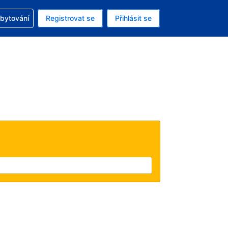
zervací
ubytování
Registrovat se
Přihlásit se
á měna: Americký dolar
ě zvolený jazyk: V češtině