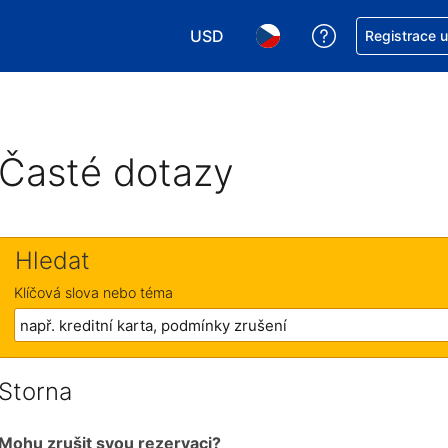
USD
Asistence s re
Registrace 
Vyberte si měnu. Aktuálně zvolen
Vyberte si jazyk. Aktuáln
Časté dotazy
Hledat
Klíčová slova nebo téma
Storna
Mohu zrušit svou rezervaci?