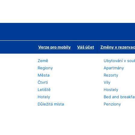
Verze pro mobily
Váš účet
Změny v rezervaci
Země
Ubytování v sou
Regiony
Apartmány
Města
Rezorty
Čtvrti
Vily
Letiště
Hostely
Hotely
Bed and breakfa
Důležitá místa
Penziony