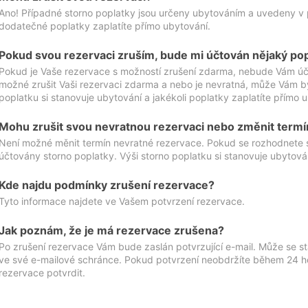
Ano! Případné storno poplatky jsou určeny ubytováním a uvedeny v 
dodatečné poplatky zaplatíte přímo ubytování.
Pokud svou rezervaci zruším, bude mi účtován nějaký po
Pokud je Vaše rezervace s možností zrušení zdarma, nebude Vám účt
možné zrušit Vaši rezervaci zdarma a nebo je nevratná, může Vám bý
poplatku si stanovuje ubytování a jakékoli poplatky zaplatíte přímo 
Mohu zrušit svou nevratnou rezervaci nebo změnit termí
Není možné měnit termín nevratné rezervace. Pokud se rozhodnete 
účtovány storno poplatky. Výši storno poplatku si stanovuje ubytován
Kde najdu podmínky zrušení rezervace?
Tyto informace najdete ve Vašem potvrzení rezervace.
Jak poznám, že je má rezervace zrušena?
Po zrušení rezervace Vám bude zaslán potvrzující e-mail. Může se st
ve své e-mailové schránce. Pokud potvrzení neobdržíte během 24 hod
rezervace potvrdit.