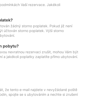
podmínkách Vaší rezervace. Jakékoli
platek?
ován žádný storno poplatek. Pokud již není
t účtován storno poplatek. Výši storno
ubytování.
n pobytu?
svou nevratnou rezervaci zrušit, mohou Vám být
í a jakékoli poplatky zaplatíte přímo ubytování.
át, že tento e-mail najdete v nevyžádané poště
in, spojte se s ubytováním a nechte si zrušení