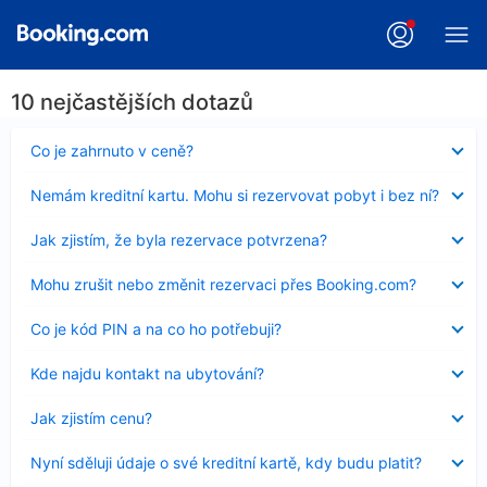
10 nejčastějších dotazů
Obsah
Co je zahrnuto v ceně?
byl
skryt
Obsah
Nemám kreditní kartu. Mohu si rezervovat pobyt i bez ní?
byl
skryt
Obsah
Jak zjistím, že byla rezervace potvrzena?
byl
skryt
Obsah
Mohu zrušit nebo změnit rezervaci přes Booking.com?
byl
skryt
Obsah
Co je kód PIN a na co ho potřebuji?
byl
skryt
Obsah
Kde najdu kontakt na ubytování?
byl
skryt
Obsah
Jak zjistím cenu?
byl
skryt
Obsah
Nyní sděluji údaje o své kreditní kartě, kdy budu platit?
byl