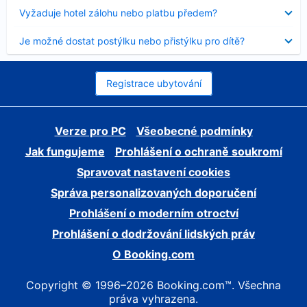
skryt
Obsah
Vyžaduje hotel zálohu nebo platbu předem?
byl
skryt
Obsah
Je možné dostat postýlku nebo přistýlku pro dítě?
byl
skryt
Registrace ubytování
Verze pro PC
Všeobecné podmínky
Jak fungujeme
Prohlášení o ochraně soukromí
Spravovat nastavení cookies
Správa personalizovaných doporučení
Prohlášení o moderním otroctví
Prohlášení o dodržování lidských práv
O Booking.com
Copyright © 1996–2026 Booking.com™. Všechna
práva vyhrazena.