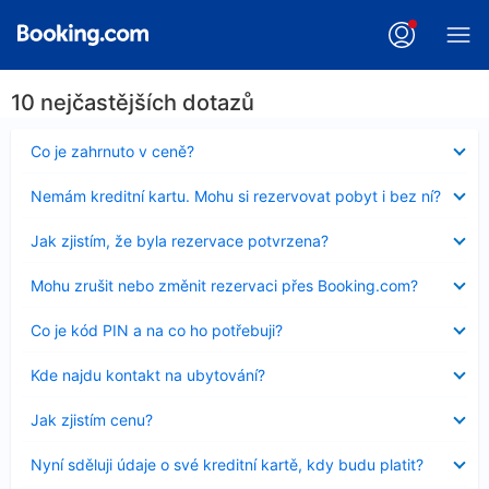
10 nejčastějších dotazů
Obsah
Co je zahrnuto v ceně?
byl
skryt
Obsah
Nemám kreditní kartu. Mohu si rezervovat pobyt i bez ní?
byl
skryt
Obsah
Jak zjistím, že byla rezervace potvrzena?
byl
skryt
Obsah
Mohu zrušit nebo změnit rezervaci přes Booking.com?
byl
skryt
Obsah
Co je kód PIN a na co ho potřebuji?
byl
skryt
Obsah
Kde najdu kontakt na ubytování?
byl
skryt
Obsah
Jak zjistím cenu?
byl
skryt
Obsah
Nyní sděluji údaje o své kreditní kartě, kdy budu platit?
byl