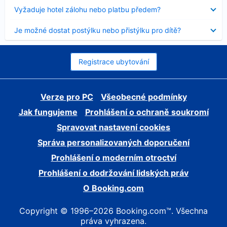
skryt
Obsah
Vyžaduje hotel zálohu nebo platbu předem?
byl
skryt
Obsah
Je možné dostat postýlku nebo přistýlku pro dítě?
byl
skryt
Registrace ubytování
Verze pro PC
Všeobecné podmínky
Jak fungujeme
Prohlášení o ochraně soukromí
Spravovat nastavení cookies
Správa personalizovaných doporučení
Prohlášení o moderním otroctví
Prohlášení o dodržování lidských práv
O Booking.com
Copyright © 1996–2026 Booking.com™. Všechna
práva vyhrazena.