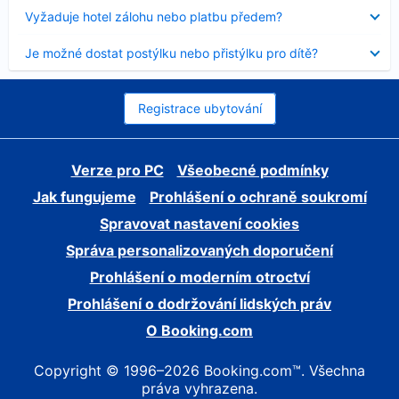
skryt
Obsah
Vyžaduje hotel zálohu nebo platbu předem?
byl
skryt
Obsah
Je možné dostat postýlku nebo přistýlku pro dítě?
byl
skryt
Registrace ubytování
Verze pro PC
Všeobecné podmínky
Jak fungujeme
Prohlášení o ochraně soukromí
Spravovat nastavení cookies
Správa personalizovaných doporučení
Prohlášení o moderním otroctví
Prohlášení o dodržování lidských práv
O Booking.com
Copyright © 1996–2026 Booking.com™. Všechna
práva vyhrazena.