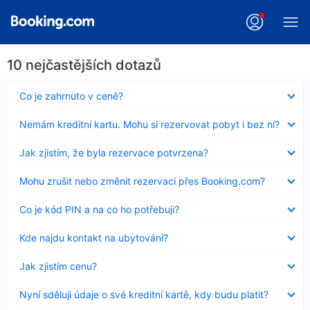
10 nejčastějších dotazů
Obsah
Co je zahrnuto v ceně?
byl
skryt
Obsah
Nemám kreditní kartu. Mohu si rezervovat pobyt i bez ní?
byl
skryt
Obsah
Jak zjistím, že byla rezervace potvrzena?
byl
skryt
Obsah
Mohu zrušit nebo změnit rezervaci přes Booking.com?
byl
skryt
Obsah
Co je kód PIN a na co ho potřebuji?
byl
skryt
Obsah
Kde najdu kontakt na ubytování?
byl
skryt
Obsah
Jak zjistím cenu?
byl
skryt
Obsah
Nyní sděluji údaje o své kreditní kartě, kdy budu platit?
byl