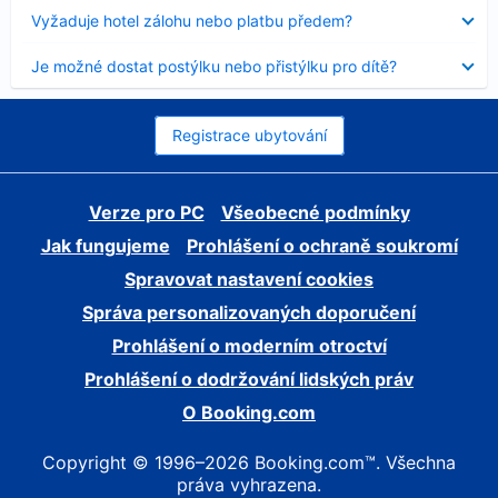
skryt
Obsah
Vyžaduje hotel zálohu nebo platbu předem?
byl
skryt
Obsah
Je možné dostat postýlku nebo přistýlku pro dítě?
byl
skryt
Registrace ubytování
Verze pro PC
Všeobecné podmínky
Jak fungujeme
Prohlášení o ochraně soukromí
Spravovat nastavení cookies
Správa personalizovaných doporučení
Prohlášení o moderním otroctví
Prohlášení o dodržování lidských práv
O Booking.com
Copyright © 1996–2026 Booking.com™. Všechna
práva vyhrazena.