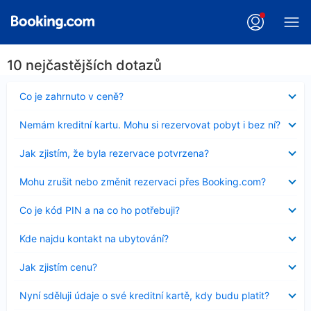
10 nejčastějších dotazů
Obsah
Co je zahrnuto v ceně?
byl
skryt
Obsah
Nemám kreditní kartu. Mohu si rezervovat pobyt i bez ní?
byl
skryt
Obsah
Jak zjistím, že byla rezervace potvrzena?
byl
skryt
Obsah
Mohu zrušit nebo změnit rezervaci přes Booking.com?
byl
skryt
Obsah
Co je kód PIN a na co ho potřebuji?
byl
skryt
Obsah
Kde najdu kontakt na ubytování?
byl
skryt
Obsah
Jak zjistím cenu?
byl
skryt
Obsah
Nyní sděluji údaje o své kreditní kartě, kdy budu platit?
byl