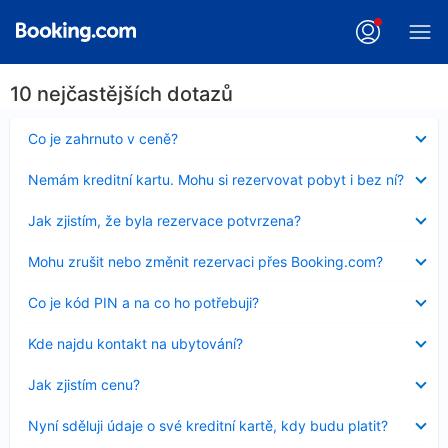
10 nejčastějších dotazů
Obsah
Co je zahrnuto v ceně?
byl
skryt
Obsah
Nemám kreditní kartu. Mohu si rezervovat pobyt i bez ní?
byl
skryt
Obsah
Jak zjistím, že byla rezervace potvrzena?
byl
skryt
Obsah
Mohu zrušit nebo změnit rezervaci přes Booking.com?
byl
skryt
Obsah
Co je kód PIN a na co ho potřebuji?
byl
skryt
Obsah
Kde najdu kontakt na ubytování?
byl
skryt
Obsah
Jak zjistím cenu?
byl
skryt
Obsah
Nyní sděluji údaje o své kreditní kartě, kdy budu platit?
byl