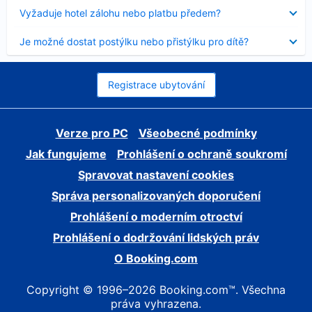
skryt
Obsah
Vyžaduje hotel zálohu nebo platbu předem?
byl
skryt
Obsah
Je možné dostat postýlku nebo přistýlku pro dítě?
byl
skryt
Registrace ubytování
Verze pro PC
Všeobecné podmínky
Jak fungujeme
Prohlášení o ochraně soukromí
Spravovat nastavení cookies
Správa personalizovaných doporučení
Prohlášení o moderním otroctví
Prohlášení o dodržování lidských práv
O Booking.com
Copyright © 1996–2026 Booking.com™. Všechna
práva vyhrazena.