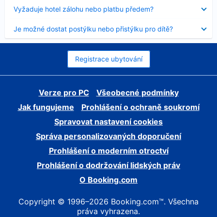
skryt
Obsah
Vyžaduje hotel zálohu nebo platbu předem?
byl
skryt
Obsah
Je možné dostat postýlku nebo přistýlku pro dítě?
byl
skryt
Registrace ubytování
Verze pro PC
Všeobecné podmínky
Jak fungujeme
Prohlášení o ochraně soukromí
Spravovat nastavení cookies
Správa personalizovaných doporučení
Prohlášení o moderním otroctví
Prohlášení o dodržování lidských práv
O Booking.com
Copyright © 1996–2026 Booking.com™. Všechna
práva vyhrazena.