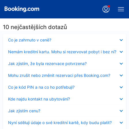
10 nejčastějších dotazů
Obsah
Co je zahrnuto v ceně?
byl
skryt
Obsah
Nemám kreditní kartu. Mohu si rezervovat pobyt i bez ní?
byl
skryt
Obsah
Jak zjistím, že byla rezervace potvrzena?
byl
skryt
Obsah
Mohu zrušit nebo změnit rezervaci přes Booking.com?
byl
skryt
Obsah
Co je kód PIN a na co ho potřebuji?
byl
skryt
Obsah
Kde najdu kontakt na ubytování?
byl
skryt
Obsah
Jak zjistím cenu?
byl
skryt
Obsah
Nyní sděluji údaje o své kreditní kartě, kdy budu platit?
byl