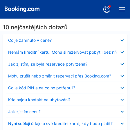
10 nejčastějších dotazů
Obsah
Co je zahrnuto v ceně?
byl
skryt
Obsah
Nemám kreditní kartu. Mohu si rezervovat pobyt i bez ní?
byl
skryt
Obsah
Jak zjistím, že byla rezervace potvrzena?
byl
skryt
Obsah
Mohu zrušit nebo změnit rezervaci přes Booking.com?
byl
skryt
Obsah
Co je kód PIN a na co ho potřebuji?
byl
skryt
Obsah
Kde najdu kontakt na ubytování?
byl
skryt
Obsah
Jak zjistím cenu?
byl
skryt
Obsah
Nyní sděluji údaje o své kreditní kartě, kdy budu platit?
byl