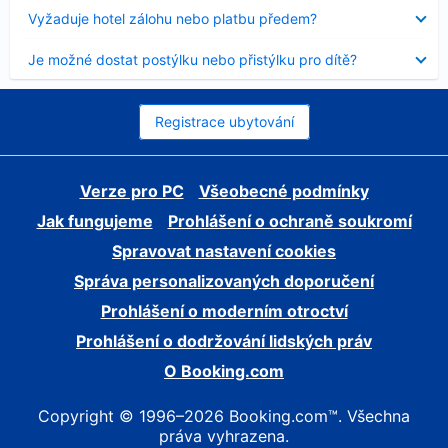
skryt
Obsah
Vyžaduje hotel zálohu nebo platbu předem?
byl
skryt
Obsah
Je možné dostat postýlku nebo přistýlku pro dítě?
byl
skryt
Registrace ubytování
Verze pro PC
Všeobecné podmínky
Jak fungujeme
Prohlášení o ochraně soukromí
Spravovat nastavení cookies
Správa personalizovaných doporučení
Prohlášení o moderním otroctví
Prohlášení o dodržování lidských práv
O Booking.com
Copyright © 1996–2026 Booking.com™. Všechna
práva vyhrazena.