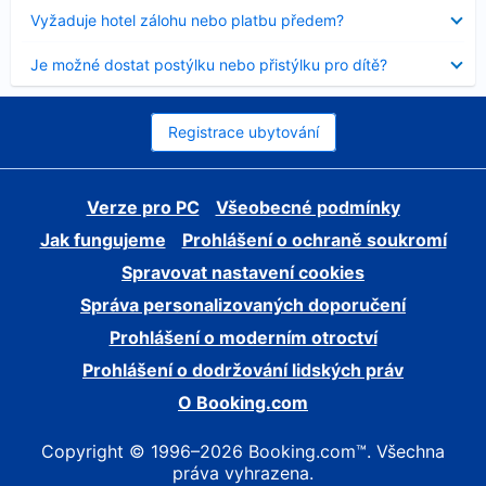
skryt
Obsah
Vyžaduje hotel zálohu nebo platbu předem?
byl
skryt
Obsah
Je možné dostat postýlku nebo přistýlku pro dítě?
byl
skryt
Registrace ubytování
Verze pro PC
Všeobecné podmínky
Jak fungujeme
Prohlášení o ochraně soukromí
Spravovat nastavení cookies
Správa personalizovaných doporučení
Prohlášení o moderním otroctví
Prohlášení o dodržování lidských práv
O Booking.com
Copyright © 1996–2026 Booking.com™. Všechna
práva vyhrazena.