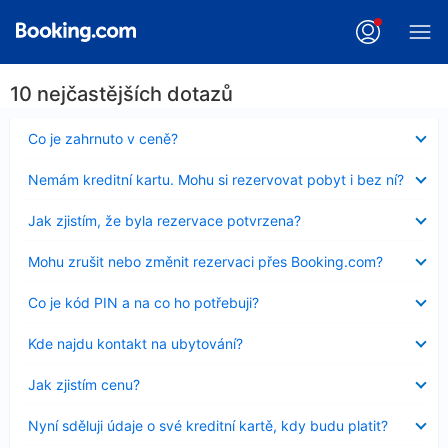
10 nejčastějších dotazů
Obsah
Co je zahrnuto v ceně?
byl
skryt
Obsah
Nemám kreditní kartu. Mohu si rezervovat pobyt i bez ní?
byl
skryt
Obsah
Jak zjistím, že byla rezervace potvrzena?
byl
skryt
Obsah
Mohu zrušit nebo změnit rezervaci přes Booking.com?
byl
skryt
Obsah
Co je kód PIN a na co ho potřebuji?
byl
skryt
Obsah
Kde najdu kontakt na ubytování?
byl
skryt
Obsah
Jak zjistím cenu?
byl
skryt
Obsah
Nyní sděluji údaje o své kreditní kartě, kdy budu platit?
byl