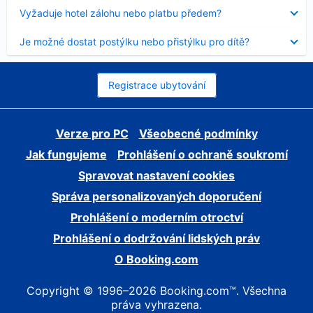
skryt
Obsah
Vyžaduje hotel zálohu nebo platbu předem?
byl
skryt
Obsah
Je možné dostat postýlku nebo přistýlku pro dítě?
byl
skryt
Registrace ubytování
Verze pro PC
Všeobecné podmínky
Jak fungujeme
Prohlášení o ochraně soukromí
Spravovat nastavení cookies
Správa personalizovaných doporučení
Prohlášení o moderním otroctví
Prohlášení o dodržování lidských práv
O Booking.com
Copyright © 1996–2026 Booking.com™. Všechna
práva vyhrazena.