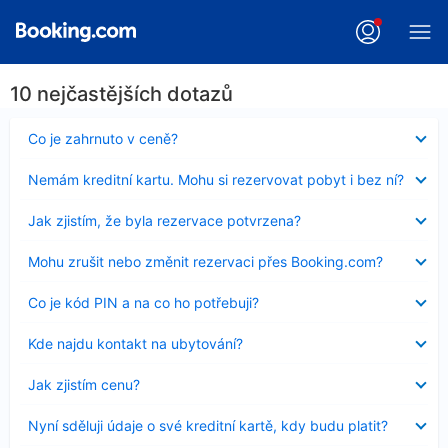
10 nejčastějších dotazů
Obsah
Co je zahrnuto v ceně?
byl
skryt
Obsah
Nemám kreditní kartu. Mohu si rezervovat pobyt i bez ní?
byl
skryt
Obsah
Jak zjistím, že byla rezervace potvrzena?
byl
skryt
Obsah
Mohu zrušit nebo změnit rezervaci přes Booking.com?
byl
skryt
Obsah
Co je kód PIN a na co ho potřebuji?
byl
skryt
Obsah
Kde najdu kontakt na ubytování?
byl
skryt
Obsah
Jak zjistím cenu?
byl
skryt
Obsah
Nyní sděluji údaje o své kreditní kartě, kdy budu platit?
byl