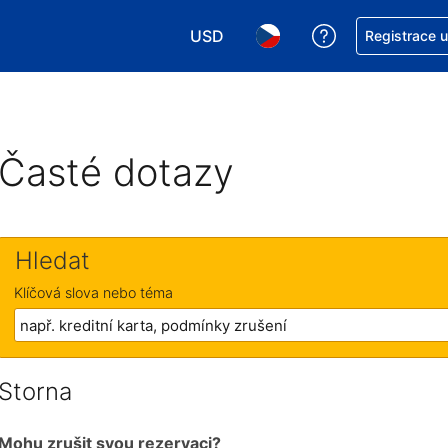
USD
Asistence s re
Registrace 
Vyberte si měnu. Aktuálně zvolen
Vyberte si jazyk. Aktuáln
Časté dotazy
Hledat
Klíčová slova nebo téma
Storna
Mohu zrušit svou rezervaci?