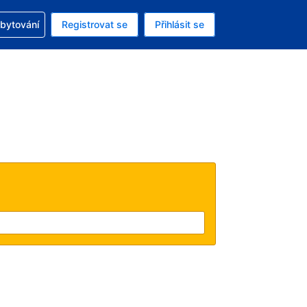
zervací
ubytování
Registrovat se
Přihlásit se
á měna: Americký dolar
ě zvolený jazyk: V češtině