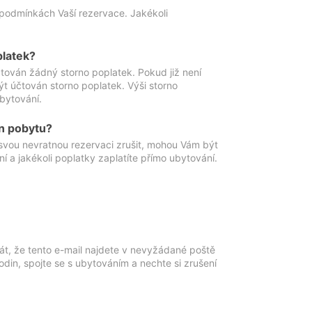
podmínkách Vaší rezervace. Jakékoli
platek?
ován žádný storno poplatek. Pokud již není
t účtován storno poplatek. Výši storno
ubytování.
n pobytu?
svou nevratnou rezervaci zrušit, mohou Vám být
í a jakékoli poplatky zaplatíte přímo ubytování.
át, že tento e-mail najdete v nevyžádané poště
in, spojte se s ubytováním a nechte si zrušení