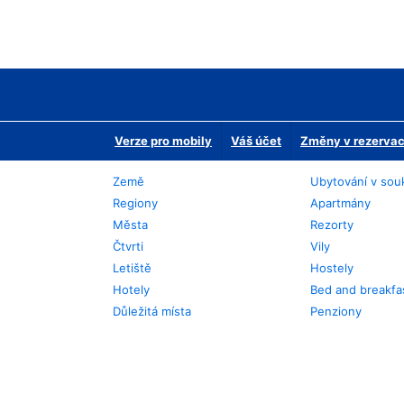
Verze pro mobily
Váš účet
Změny v rezervaci
Země
Ubytování v sou
Regiony
Apartmány
Města
Rezorty
Čtvrti
Vily
Letiště
Hostely
Hotely
Bed and breakfa
Důležitá místa
Penziony