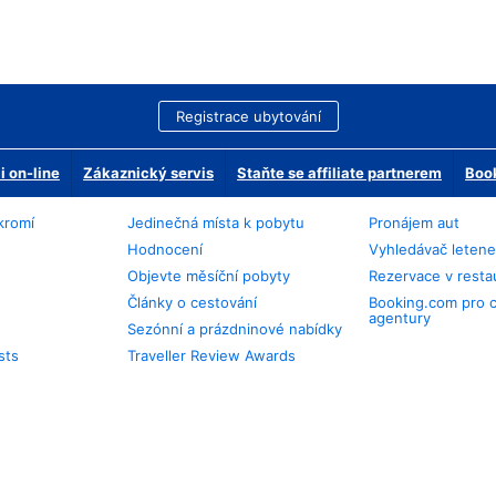
Registrace ubytování
 on-line
Zákaznický servis
Staňte se affiliate partnerem
Book
kromí
Jedinečná místa k pobytu
Pronájem aut
Hodnocení
Vyhledávač leten
Objevte měsíční pobyty
Rezervace v resta
Články o cestování
Booking.com pro 
agentury
Sezónní a prázdninové nabídky
sts
Traveller Review Awards