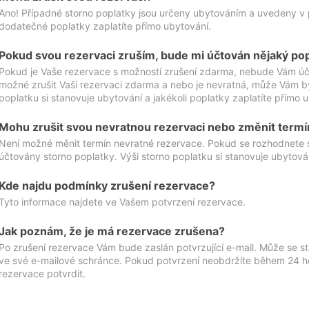
Ano! Případné storno poplatky jsou určeny ubytováním a uvedeny v 
dodatečné poplatky zaplatíte přímo ubytování.
Pokud svou rezervaci zruším, bude mi účtován nějaký po
Pokud je Vaše rezervace s možností zrušení zdarma, nebude Vám účt
možné zrušit Vaši rezervaci zdarma a nebo je nevratná, může Vám bý
poplatku si stanovuje ubytování a jakékoli poplatky zaplatíte přímo 
Mohu zrušit svou nevratnou rezervaci nebo změnit termí
Není možné měnit termín nevratné rezervace. Pokud se rozhodnete 
účtovány storno poplatky. Výši storno poplatku si stanovuje ubytován
Kde najdu podmínky zrušení rezervace?
Tyto informace najdete ve Vašem potvrzení rezervace.
Jak poznám, že je má rezervace zrušena?
Po zrušení rezervace Vám bude zaslán potvrzující e-mail. Může se st
ve své e-mailové schránce. Pokud potvrzení neobdržíte během 24 hod
rezervace potvrdit.