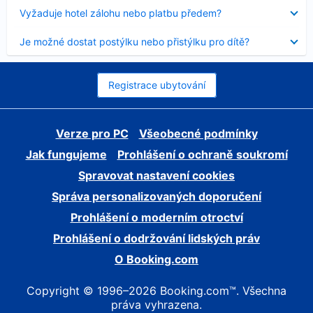
skryt
Obsah
Vyžaduje hotel zálohu nebo platbu předem?
byl
skryt
Obsah
Je možné dostat postýlku nebo přistýlku pro dítě?
byl
skryt
Registrace ubytování
Verze pro PC
Všeobecné podmínky
Jak fungujeme
Prohlášení o ochraně soukromí
Spravovat nastavení cookies
Správa personalizovaných doporučení
Prohlášení o moderním otroctví
Prohlášení o dodržování lidských práv
O Booking.com
Copyright © 1996–2026 Booking.com™. Všechna
práva vyhrazena.