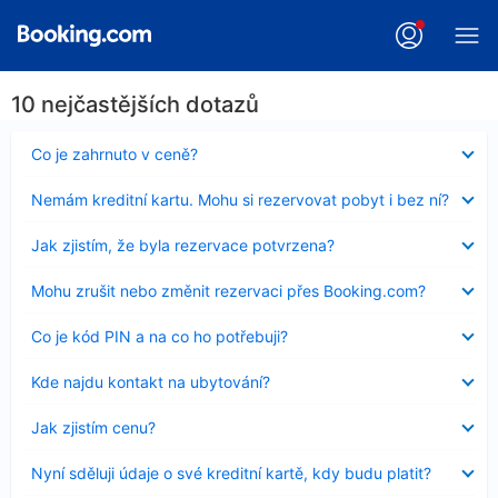
10 nejčastějších dotazů
Obsah
Co je zahrnuto v ceně?
byl
skryt
Obsah
Nemám kreditní kartu. Mohu si rezervovat pobyt i bez ní?
byl
skryt
Obsah
Jak zjistím, že byla rezervace potvrzena?
byl
skryt
Obsah
Mohu zrušit nebo změnit rezervaci přes Booking.com?
byl
skryt
Obsah
Co je kód PIN a na co ho potřebuji?
byl
skryt
Obsah
Kde najdu kontakt na ubytování?
byl
skryt
Obsah
Jak zjistím cenu?
byl
skryt
Obsah
Nyní sděluji údaje o své kreditní kartě, kdy budu platit?
byl