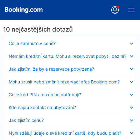
10 nejčastějších dotazů
Obsah
Co je zahrnuto v ceně?
byl
skryt
Obsah
Nemám kreditní kartu. Mohu si rezervovat pobyt i bez ní?
byl
skryt
Obsah
Jak zjistím, že byla rezervace potvrzena?
byl
skryt
Obsah
Mohu zrušit nebo změnit rezervaci přes Booking.com?
byl
skryt
Obsah
Co je kód PIN a na co ho potřebuji?
byl
skryt
Obsah
Kde najdu kontakt na ubytování?
byl
skryt
Obsah
Jak zjistím cenu?
byl
skryt
Obsah
Nyní sděluji údaje o své kreditní kartě, kdy budu platit?
byl