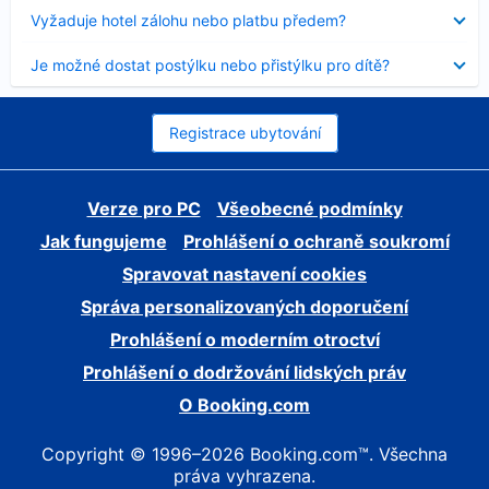
skryt
Obsah
Vyžaduje hotel zálohu nebo platbu předem?
byl
skryt
Obsah
Je možné dostat postýlku nebo přistýlku pro dítě?
byl
skryt
Registrace ubytování
Verze pro PC
Všeobecné podmínky
Jak fungujeme
Prohlášení o ochraně soukromí
Spravovat nastavení cookies
Správa personalizovaných doporučení
Prohlášení o moderním otroctví
Prohlášení o dodržování lidských práv
O Booking.com
Copyright © 1996–2026 Booking.com™. Všechna
práva vyhrazena.