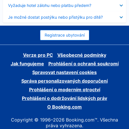
skryt
Obsah
Vyžaduje hotel zálohu nebo platbu předem?
byl
skryt
Obsah
Je možné dostat postýlku nebo přistýlku pro dítě?
byl
skryt
Registrace ubytování
Verze pro PC
Všeobecné podmínky
Jak fungujeme
Prohlášení o ochraně soukromí
Spravovat nastavení cookies
Správa personalizovaných doporučení
Prohlášení o moderním otroctví
Prohlášení o dodržování lidských práv
O Booking.com
Copyright © 1996–2026 Booking.com™. Všechna
práva vyhrazena.