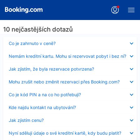
10 nejčastějších dotazů
Obsah
Co je zahrnuto v ceně?
byl
skryt
Obsah
Nemám kreditní kartu. Mohu si rezervovat pobyt i bez ní?
byl
skryt
Obsah
Jak zjistím, že byla rezervace potvrzena?
byl
skryt
Obsah
Mohu zrušit nebo změnit rezervaci přes Booking.com?
byl
skryt
Obsah
Co je kód PIN a na co ho potřebuji?
byl
skryt
Obsah
Kde najdu kontakt na ubytování?
byl
skryt
Obsah
Jak zjistím cenu?
byl
skryt
Obsah
Nyní sděluji údaje o své kreditní kartě, kdy budu platit?
byl