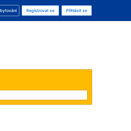
zervací
ubytování
Registrovat se
Přihlásit se
ná měna: Česká koruna
ě zvolený jazyk: V češtině