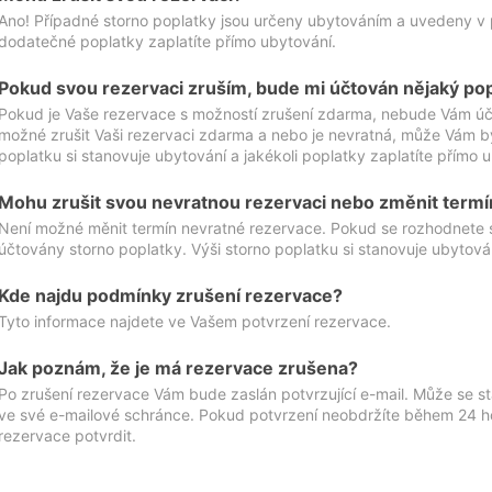
Ano! Případné storno poplatky jsou určeny ubytováním a uvedeny v 
dodatečné poplatky zaplatíte přímo ubytování.
Pokud svou rezervaci zruším, bude mi účtován nějaký po
Pokud je Vaše rezervace s možností zrušení zdarma, nebude Vám účt
možné zrušit Vaši rezervaci zdarma a nebo je nevratná, může Vám bý
poplatku si stanovuje ubytování a jakékoli poplatky zaplatíte přímo 
Mohu zrušit svou nevratnou rezervaci nebo změnit termí
Není možné měnit termín nevratné rezervace. Pokud se rozhodnete 
účtovány storno poplatky. Výši storno poplatku si stanovuje ubytován
Kde najdu podmínky zrušení rezervace?
Tyto informace najdete ve Vašem potvrzení rezervace.
Jak poznám, že je má rezervace zrušena?
Po zrušení rezervace Vám bude zaslán potvrzující e-mail. Může se st
ve své e-mailové schránce. Pokud potvrzení neobdržíte během 24 hod
rezervace potvrdit.