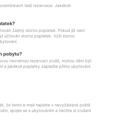
podmínkách Vaší rezervace. Jakékoli
platek?
ován žádný storno poplatek. Pokud již není
t účtován storno poplatek. Výši storno
ubytování.
n pobytu?
svou nevratnou rezervaci zrušit, mohou Vám být
í a jakékoli poplatky zaplatíte přímo ubytování.
át, že tento e-mail najdete v nevyžádané poště
in, spojte se s ubytováním a nechte si zrušení