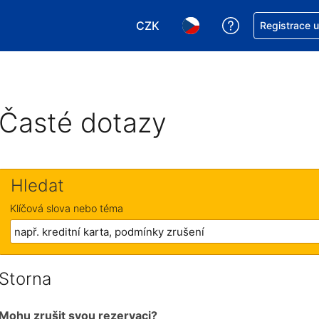
CZK
Asistence s re
Registrace 
Vyberte si měnu. Aktuálně zvole
Vyberte si jazyk. Aktuáln
Časté dotazy
Hledat
Klíčová slova nebo téma
Storna
Mohu zrušit svou rezervaci?