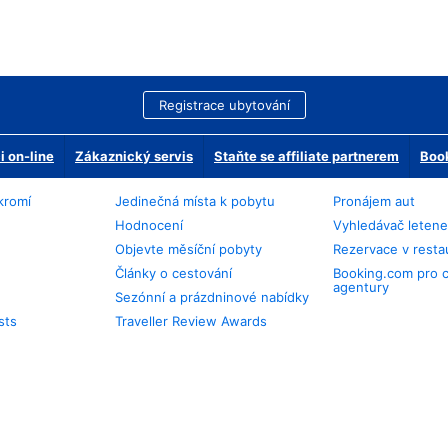
Registrace ubytování
 on-line
Zákaznický servis
Staňte se affiliate partnerem
Book
kromí
Jedinečná místa k pobytu
Pronájem aut
Hodnocení
Vyhledávač leten
Objevte měsíční pobyty
Rezervace v resta
Články o cestování
Booking.com pro 
agentury
Sezónní a prázdninové nabídky
sts
Traveller Review Awards