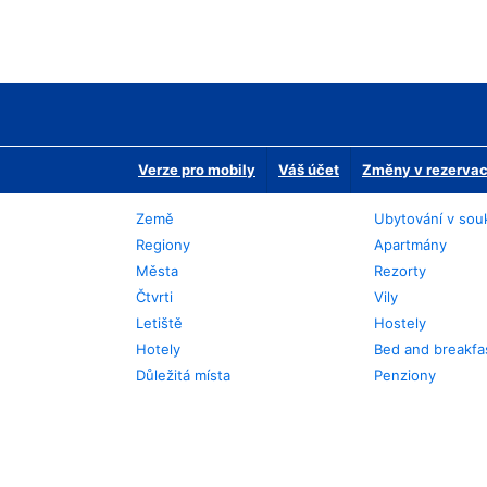
Verze pro mobily
Váš účet
Změny v rezervaci
Země
Ubytování v sou
Regiony
Apartmány
Města
Rezorty
Čtvrti
Vily
Letiště
Hostely
Hotely
Bed and breakfa
Důležitá místa
Penziony