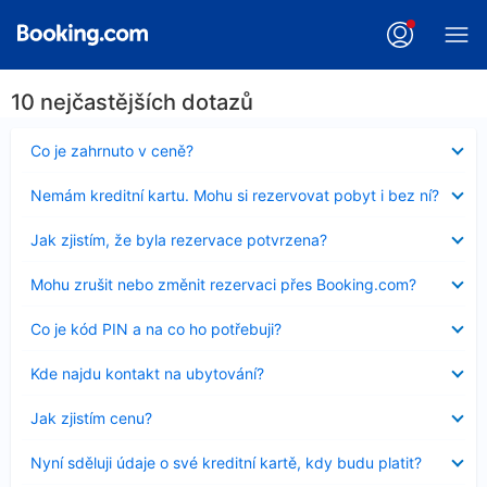
10 nejčastějších dotazů
Obsah
Co je zahrnuto v ceně?
byl
skryt
Obsah
Nemám kreditní kartu. Mohu si rezervovat pobyt i bez ní?
byl
skryt
Obsah
Jak zjistím, že byla rezervace potvrzena?
byl
skryt
Obsah
Mohu zrušit nebo změnit rezervaci přes Booking.com?
byl
skryt
Obsah
Co je kód PIN a na co ho potřebuji?
byl
skryt
Obsah
Kde najdu kontakt na ubytování?
byl
skryt
Obsah
Jak zjistím cenu?
byl
skryt
Obsah
Nyní sděluji údaje o své kreditní kartě, kdy budu platit?
byl