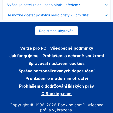
skryt
Obsah
Vyžaduje hotel zálohu nebo platbu předem?
byl
skryt
Obsah
Je možné dostat postýlku nebo přistýlku pro dítě?
byl
skryt
Registrace ubytování
Verze pro PC
Všeobecné podmínky
Jak fungujeme
Prohlášení o ochraně soukromí
Spravovat nastavení cookies
Správa personalizovaných doporučení
Prohlášení o moderním otroctví
Prohlášení o dodržování lidských práv
O Booking.com
Copyright © 1996–2026 Booking.com™. Všechna
práva vyhrazena.