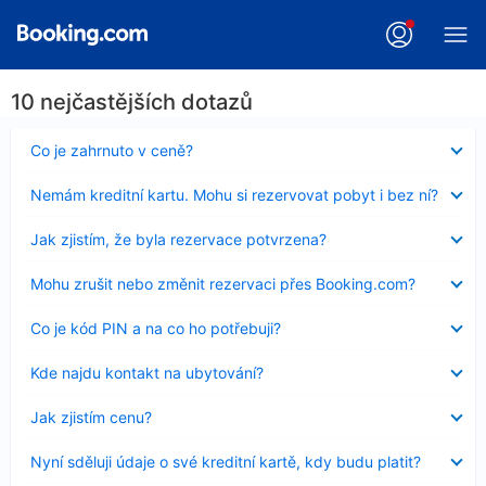
10 nejčastějších dotazů
Obsah
Co je zahrnuto v ceně?
byl
skryt
Obsah
Nemám kreditní kartu. Mohu si rezervovat pobyt i bez ní?
byl
skryt
Obsah
Jak zjistím, že byla rezervace potvrzena?
byl
skryt
Obsah
Mohu zrušit nebo změnit rezervaci přes Booking.com?
byl
skryt
Obsah
Co je kód PIN a na co ho potřebuji?
byl
skryt
Obsah
Kde najdu kontakt na ubytování?
byl
skryt
Obsah
Jak zjistím cenu?
byl
skryt
Obsah
Nyní sděluji údaje o své kreditní kartě, kdy budu platit?
byl