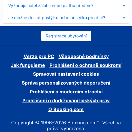
skryt
Obsah
Vyžaduje hotel zálohu nebo platbu předem?
byl
skryt
Obsah
Je možné dostat postýlku nebo přistýlku pro dítě?
byl
skryt
Registrace ubytování
Verze pro PC
Všeobecné podmínky
Jak fungujeme
Prohlášení o ochraně soukromí
Spravovat nastavení cookies
Správa personalizovaných doporučení
Prohlášení o moderním otroctví
Prohlášení o dodržování lidských práv
O Booking.com
Copyright © 1996–2026 Booking.com™. Všechna
práva vyhrazena.