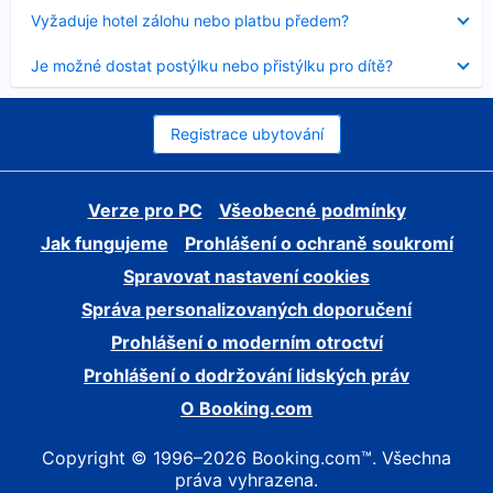
skryt
Obsah
Vyžaduje hotel zálohu nebo platbu předem?
byl
skryt
Obsah
Je možné dostat postýlku nebo přistýlku pro dítě?
byl
skryt
Registrace ubytování
Verze pro PC
Všeobecné podmínky
Jak fungujeme
Prohlášení o ochraně soukromí
Spravovat nastavení cookies
Správa personalizovaných doporučení
Prohlášení o moderním otroctví
Prohlášení o dodržování lidských práv
O Booking.com
Copyright © 1996–2026 Booking.com™. Všechna
práva vyhrazena.