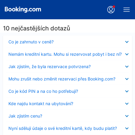
10 nejčastějších dotazů
Obsah
Co je zahrnuto v ceně?
byl
skryt
Obsah
Nemám kreditní kartu. Mohu si rezervovat pobyt i bez ní?
byl
skryt
Obsah
Jak zjistím, že byla rezervace potvrzena?
byl
skryt
Obsah
Mohu zrušit nebo změnit rezervaci přes Booking.com?
byl
skryt
Obsah
Co je kód PIN a na co ho potřebuji?
byl
skryt
Obsah
Kde najdu kontakt na ubytování?
byl
skryt
Obsah
Jak zjistím cenu?
byl
skryt
Obsah
Nyní sděluji údaje o své kreditní kartě, kdy budu platit?
byl