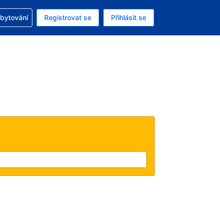
zervací
ubytování
Registrovat se
Přihlásit se
ná měna: Česká koruna
ě zvolený jazyk: V češtině