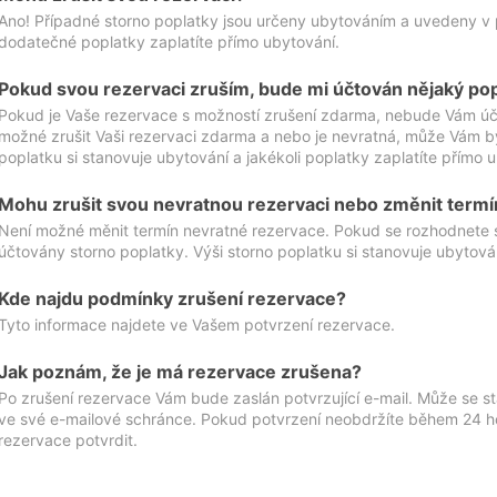
Ano! Případné storno poplatky jsou určeny ubytováním a uvedeny v 
dodatečné poplatky zaplatíte přímo ubytování.
Pokud svou rezervaci zruším, bude mi účtován nějaký po
Pokud je Vaše rezervace s možností zrušení zdarma, nebude Vám účt
možné zrušit Vaši rezervaci zdarma a nebo je nevratná, může Vám bý
poplatku si stanovuje ubytování a jakékoli poplatky zaplatíte přímo 
Mohu zrušit svou nevratnou rezervaci nebo změnit termí
Není možné měnit termín nevratné rezervace. Pokud se rozhodnete 
účtovány storno poplatky. Výši storno poplatku si stanovuje ubytován
Kde najdu podmínky zrušení rezervace?
Tyto informace najdete ve Vašem potvrzení rezervace.
Jak poznám, že je má rezervace zrušena?
Po zrušení rezervace Vám bude zaslán potvrzující e-mail. Může se st
ve své e-mailové schránce. Pokud potvrzení neobdržíte během 24 hod
rezervace potvrdit.