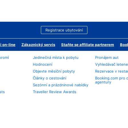
Registrace ubytování
 on-line
Zákaznický servis
Staňte se affiliate partnerem
Book
kromí
Jedinečná místa k pobytu
Pronájem aut
Hodnocení
Vyhledávač leten
Objevte měsíční pobyty
Rezervace v resta
Články o cestování
Booking.com pro 
agentury
Sezónní a prázdninové nabídky
sts
Traveller Review Awards