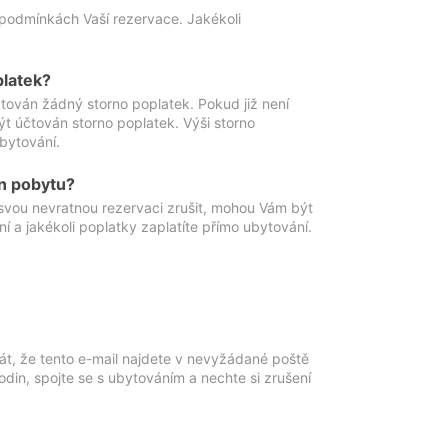
podmínkách Vaší rezervace. Jakékoli
platek?
ován žádný storno poplatek. Pokud již není
t účtován storno poplatek. Výši storno
ubytování.
n pobytu?
svou nevratnou rezervaci zrušit, mohou Vám být
í a jakékoli poplatky zaplatíte přímo ubytování.
át, že tento e-mail najdete v nevyžádané poště
in, spojte se s ubytováním a nechte si zrušení