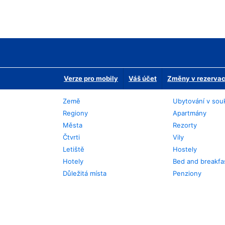
Verze pro mobily
Váš účet
Změny v rezervaci
Země
Ubytování v sou
Regiony
Apartmány
Města
Rezorty
Čtvrti
Vily
Letiště
Hostely
Hotely
Bed and breakfa
Důležitá místa
Penziony