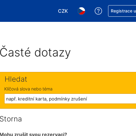
CZK
Asistence s re
Registrace 
Vyberte si měnu. Aktuálně zvole
Vyberte si jazyk. Aktuáln
Časté dotazy
Hledat
Klíčová slova nebo téma
Storna
Mohu zrušit svou rezervaci?