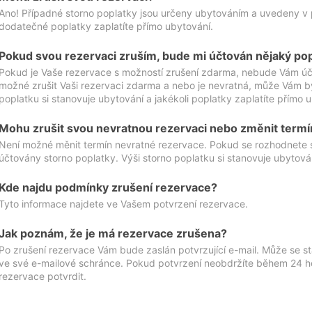
Ano! Případné storno poplatky jsou určeny ubytováním a uvedeny v 
dodatečné poplatky zaplatíte přímo ubytování.
Pokud svou rezervaci zruším, bude mi účtován nějaký po
Pokud je Vaše rezervace s možností zrušení zdarma, nebude Vám účt
možné zrušit Vaši rezervaci zdarma a nebo je nevratná, může Vám bý
poplatku si stanovuje ubytování a jakékoli poplatky zaplatíte přímo 
Mohu zrušit svou nevratnou rezervaci nebo změnit termí
Není možné měnit termín nevratné rezervace. Pokud se rozhodnete 
účtovány storno poplatky. Výši storno poplatku si stanovuje ubytován
Kde najdu podmínky zrušení rezervace?
Tyto informace najdete ve Vašem potvrzení rezervace.
Jak poznám, že je má rezervace zrušena?
Po zrušení rezervace Vám bude zaslán potvrzující e-mail. Může se st
ve své e-mailové schránce. Pokud potvrzení neobdržíte během 24 hod
rezervace potvrdit.