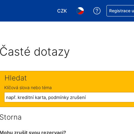
CZK
Asistence s re
Registrace 
Vyberte si měnu. Aktuálně zvole
Vyberte si jazyk. Aktuáln
Časté dotazy
Hledat
Klíčová slova nebo téma
Storna
Mohu zrušit svou rezervaci?