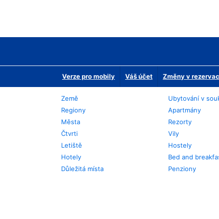
Verze pro mobily
Váš účet
Změny v rezervaci
Země
Ubytování v sou
Regiony
Apartmány
Města
Rezorty
Čtvrti
Vily
Letiště
Hostely
Hotely
Bed and breakfa
Důležitá místa
Penziony