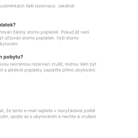
podmínkách Vaší rezervace. Jakékoli
platek?
ován žádný storno poplatek. Pokud již není
t účtován storno poplatek. Výši storno
ubytování.
n pobytu?
svou nevratnou rezervaci zrušit, mohou Vám být
í a jakékoli poplatky zaplatíte přímo ubytování.
át, že tento e-mail najdete v nevyžádané poště
in, spojte se s ubytováním a nechte si zrušení