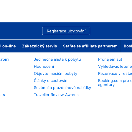
Registrace ubytování
 on-line
Zákaznický servis
Staňte se affiliate partnerem
Book
kromí
Jedinečná místa k pobytu
Pronájem aut
Hodnocení
Vyhledávač leten
Objevte měsíční pobyty
Rezervace v resta
Články o cestování
Booking.com pro 
agentury
Sezónní a prázdninové nabídky
sts
Traveller Review Awards