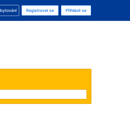
zervací
ubytování
Registrovat se
Přihlásit se
ná měna: Česká koruna
ě zvolený jazyk: V češtině