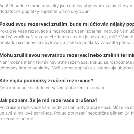
Ano! Případné storno poplatky jsou určeny ubytováním a uvedeny v 
dodatečné poplatky zaplatíte přímo ubytování.
Pokud svou rezervaci zruším, bude mi účtován nějaký po
Pokud je Vaše rezervace s možností zrušení zdarma, nebude Vám účt
možné zrušit Vaši rezervaci zdarma a nebo je nevratná, může Vám bý
poplatku si stanovuje ubytování a jakékoli poplatky zaplatíte přímo 
Mohu zrušit svou nevratnou rezervaci nebo změnit termí
Není možné měnit termín nevratné rezervace. Pokud se rozhodnete 
účtovány storno poplatky. Výši storno poplatku si stanovuje ubytován
Kde najdu podmínky zrušení rezervace?
Tyto informace najdete ve Vašem potvrzení rezervace.
Jak poznám, že je má rezervace zrušena?
Po zrušení rezervace Vám bude zaslán potvrzující e-mail. Může se st
ve své e-mailové schránce. Pokud potvrzení neobdržíte během 24 hod
rezervace potvrdit.