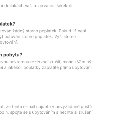
podmínkách Vaší rezervace. Jakékoli
platek?
ován žádný storno poplatek. Pokud již není
t účtován storno poplatek. Výši storno
ubytování.
n pobytu?
svou nevratnou rezervaci zrušit, mohou Vám být
í a jakékoli poplatky zaplatíte přímo ubytování.
át, že tento e-mail najdete v nevyžádané poště
in, spojte se s ubytováním a nechte si zrušení