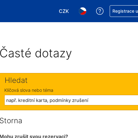
CZK
Asistence s re
Registrace 
Vyberte si měnu. Aktuálně zvole
Vyberte si jazyk. Aktuáln
Časté dotazy
Hledat
Klíčová slova nebo téma
Storna
Mohu zrušit svou rezervaci?