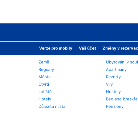
Verze pro mobily
Váš účet
Změny v rezervaci
Země
Ubytování v sou
Regiony
Apartmány
Města
Rezorty
Čtvrti
Vily
Letiště
Hostely
Hotely
Bed and breakfa
Důležitá místa
Penziony