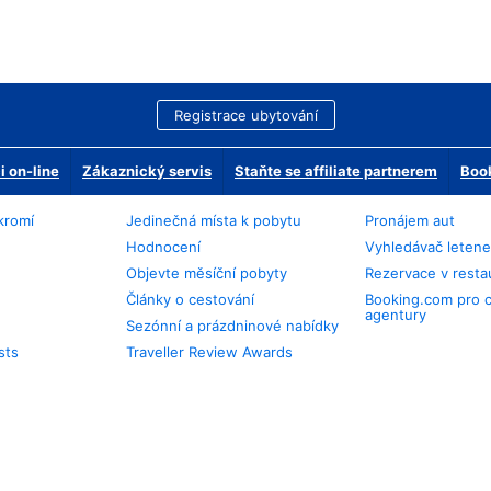
Registrace ubytování
 on-line
Zákaznický servis
Staňte se affiliate partnerem
Book
kromí
Jedinečná místa k pobytu
Pronájem aut
Hodnocení
Vyhledávač leten
Objevte měsíční pobyty
Rezervace v resta
Články o cestování
Booking.com pro 
agentury
Sezónní a prázdninové nabídky
sts
Traveller Review Awards