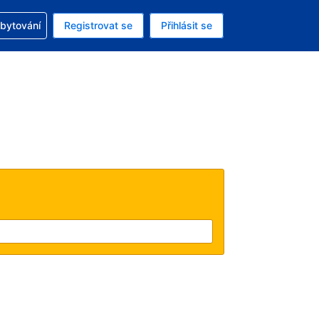
zervací
ubytování
Registrovat se
Přihlásit se
ná měna: Česká koruna
ě zvolený jazyk: V češtině