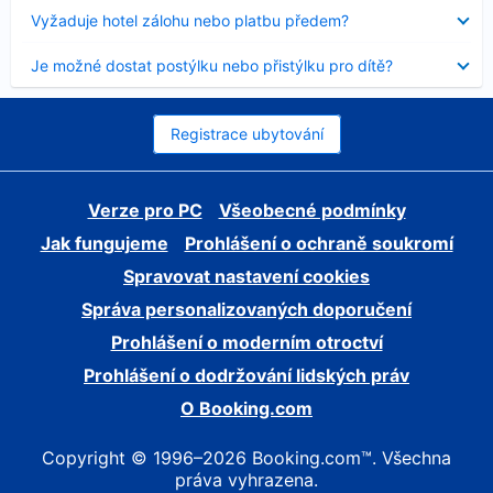
skryt
Obsah
Vyžaduje hotel zálohu nebo platbu předem?
byl
skryt
Obsah
Je možné dostat postýlku nebo přistýlku pro dítě?
byl
skryt
Registrace ubytování
Verze pro PC
Všeobecné podmínky
Jak fungujeme
Prohlášení o ochraně soukromí
Spravovat nastavení cookies
Správa personalizovaných doporučení
Prohlášení o moderním otroctví
Prohlášení o dodržování lidských práv
O Booking.com
Copyright © 1996–2026 Booking.com™. Všechna
práva vyhrazena.