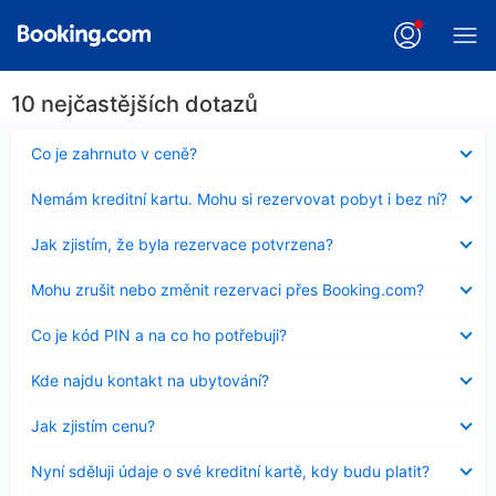
10 nejčastějších dotazů
Obsah
Co je zahrnuto v ceně?
byl
skryt
Obsah
Nemám kreditní kartu. Mohu si rezervovat pobyt i bez ní?
byl
skryt
Obsah
Jak zjistím, že byla rezervace potvrzena?
byl
skryt
Obsah
Mohu zrušit nebo změnit rezervaci přes Booking.com?
byl
skryt
Obsah
Co je kód PIN a na co ho potřebuji?
byl
skryt
Obsah
Kde najdu kontakt na ubytování?
byl
skryt
Obsah
Jak zjistím cenu?
byl
skryt
Obsah
Nyní sděluji údaje o své kreditní kartě, kdy budu platit?
byl