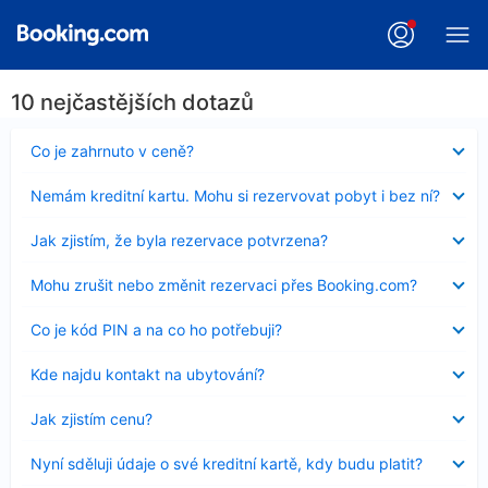
10 nejčastějších dotazů
Obsah
Co je zahrnuto v ceně?
byl
skryt
Obsah
Nemám kreditní kartu. Mohu si rezervovat pobyt i bez ní?
byl
skryt
Obsah
Jak zjistím, že byla rezervace potvrzena?
byl
skryt
Obsah
Mohu zrušit nebo změnit rezervaci přes Booking.com?
byl
skryt
Obsah
Co je kód PIN a na co ho potřebuji?
byl
skryt
Obsah
Kde najdu kontakt na ubytování?
byl
skryt
Obsah
Jak zjistím cenu?
byl
skryt
Obsah
Nyní sděluji údaje o své kreditní kartě, kdy budu platit?
byl