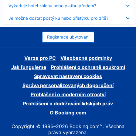
skryt
Obsah
Vyžaduje hotel zálohu nebo platbu předem?
byl
skryt
Obsah
Je možné dostat postýlku nebo přistýlku pro dítě?
byl
skryt
Registrace ubytování
Verze pro PC
Všeobecné podmínky
Jak fungujeme
Prohlášení o ochraně soukromí
Spravovat nastavení cookies
Správa personalizovaných doporučení
Prohlášení o moderním otroctví
Prohlášení o dodržování lidských práv
O Booking.com
Copyright © 1996–2026 Booking.com™. Všechna
práva vyhrazena.