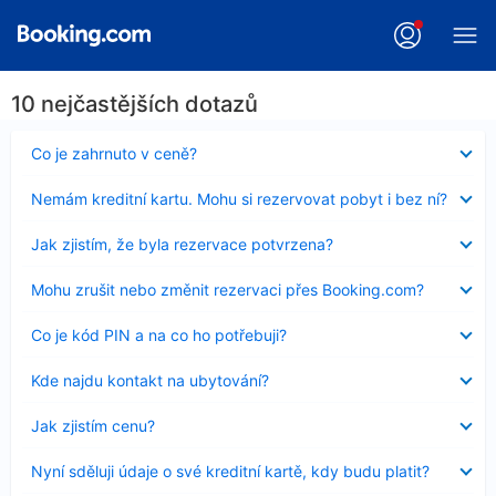
10 nejčastějších dotazů
Obsah
Co je zahrnuto v ceně?
byl
skryt
Obsah
Nemám kreditní kartu. Mohu si rezervovat pobyt i bez ní?
byl
skryt
Obsah
Jak zjistím, že byla rezervace potvrzena?
byl
skryt
Obsah
Mohu zrušit nebo změnit rezervaci přes Booking.com?
byl
skryt
Obsah
Co je kód PIN a na co ho potřebuji?
byl
skryt
Obsah
Kde najdu kontakt na ubytování?
byl
skryt
Obsah
Jak zjistím cenu?
byl
skryt
Obsah
Nyní sděluji údaje o své kreditní kartě, kdy budu platit?
byl