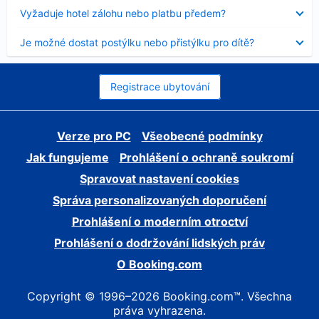
skryt
Obsah
Vyžaduje hotel zálohu nebo platbu předem?
byl
skryt
Obsah
Je možné dostat postýlku nebo přistýlku pro dítě?
byl
skryt
Registrace ubytování
Verze pro PC
Všeobecné podmínky
Jak fungujeme
Prohlášení o ochraně soukromí
Spravovat nastavení cookies
Správa personalizovaných doporučení
Prohlášení o moderním otroctví
Prohlášení o dodržování lidských práv
O Booking.com
Copyright © 1996–2026 Booking.com™. Všechna
práva vyhrazena.