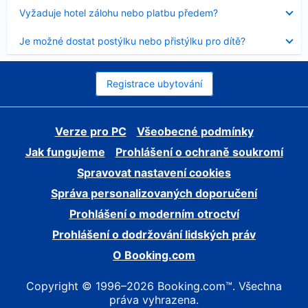
skryt
Obsah
Vyžaduje hotel zálohu nebo platbu předem?
byl
skryt
Obsah
Je možné dostat postýlku nebo přistýlku pro dítě?
byl
skryt
Registrace ubytování
Verze pro PC
Všeobecné podmínky
Jak fungujeme
Prohlášení o ochraně soukromí
Spravovat nastavení cookies
Správa personalizovaných doporučení
Prohlášení o moderním otroctví
Prohlášení o dodržování lidských práv
O Booking.com
Copyright © 1996–2026 Booking.com™. Všechna
práva vyhrazena.