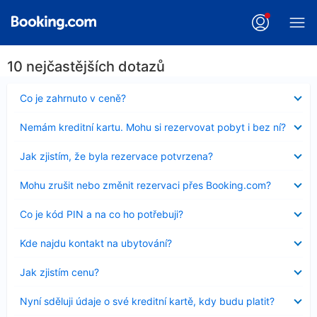
10 nejčastějších dotazů
Obsah
Co je zahrnuto v ceně?
byl
skryt
Obsah
Nemám kreditní kartu. Mohu si rezervovat pobyt i bez ní?
byl
skryt
Obsah
Jak zjistím, že byla rezervace potvrzena?
byl
skryt
Obsah
Mohu zrušit nebo změnit rezervaci přes Booking.com?
byl
skryt
Obsah
Co je kód PIN a na co ho potřebuji?
byl
skryt
Obsah
Kde najdu kontakt na ubytování?
byl
skryt
Obsah
Jak zjistím cenu?
byl
skryt
Obsah
Nyní sděluji údaje o své kreditní kartě, kdy budu platit?
byl