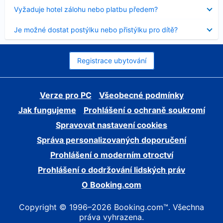
skryt
Obsah
Vyžaduje hotel zálohu nebo platbu předem?
byl
skryt
Obsah
Je možné dostat postýlku nebo přistýlku pro dítě?
byl
skryt
Registrace ubytování
Verze pro PC
Všeobecné podmínky
Jak fungujeme
Prohlášení o ochraně soukromí
Spravovat nastavení cookies
Správa personalizovaných doporučení
Prohlášení o moderním otroctví
Prohlášení o dodržování lidských práv
O Booking.com
Copyright © 1996–2026 Booking.com™. Všechna
práva vyhrazena.