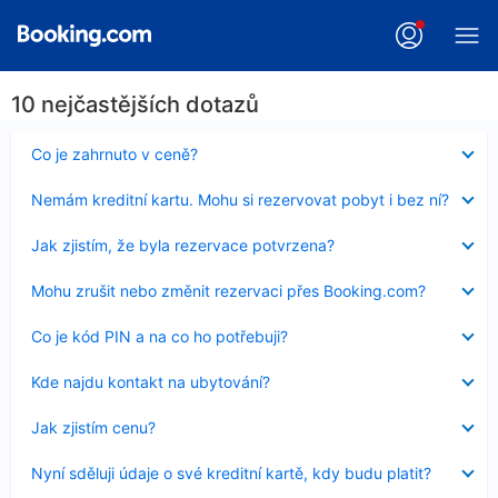
10 nejčastějších dotazů
Obsah
Co je zahrnuto v ceně?
byl
skryt
Obsah
Nemám kreditní kartu. Mohu si rezervovat pobyt i bez ní?
byl
skryt
Obsah
Jak zjistím, že byla rezervace potvrzena?
byl
skryt
Obsah
Mohu zrušit nebo změnit rezervaci přes Booking.com?
byl
skryt
Obsah
Co je kód PIN a na co ho potřebuji?
byl
skryt
Obsah
Kde najdu kontakt na ubytování?
byl
skryt
Obsah
Jak zjistím cenu?
byl
skryt
Obsah
Nyní sděluji údaje o své kreditní kartě, kdy budu platit?
byl