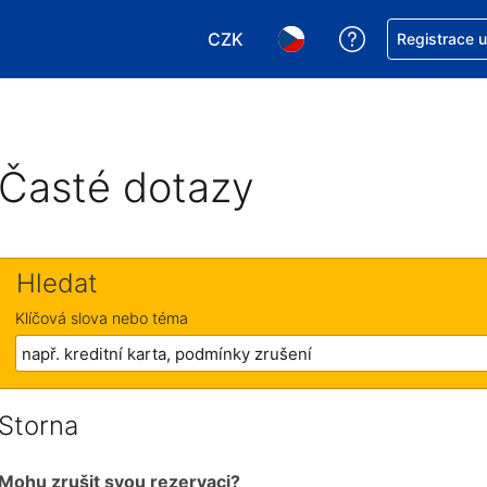
CZK
Asistence s re
Registrace 
Vyberte si měnu. Aktuálně zvole
Vyberte si jazyk. Aktuáln
Časté dotazy
Hledat
Klíčová slova nebo téma
Storna
Mohu zrušit svou rezervaci?