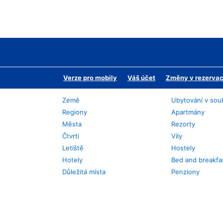
Verze pro mobily
Váš účet
Změny v rezervaci
Země
Ubytování v sou
Regiony
Apartmány
Města
Rezorty
Čtvrti
Vily
Letiště
Hostely
Hotely
Bed and breakfa
Důležitá místa
Penziony