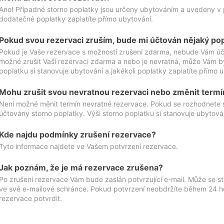
Ano! Případné storno poplatky jsou určeny ubytováním a uvedeny v 
dodatečné poplatky zaplatíte přímo ubytování.
Pokud svou rezervaci zruším, bude mi účtován nějaký po
Pokud je Vaše rezervace s možností zrušení zdarma, nebude Vám účt
možné zrušit Vaši rezervaci zdarma a nebo je nevratná, může Vám bý
poplatku si stanovuje ubytování a jakékoli poplatky zaplatíte přímo 
Mohu zrušit svou nevratnou rezervaci nebo změnit termí
Není možné měnit termín nevratné rezervace. Pokud se rozhodnete 
účtovány storno poplatky. Výši storno poplatku si stanovuje ubytován
Kde najdu podmínky zrušení rezervace?
Tyto informace najdete ve Vašem potvrzení rezervace.
Jak poznám, že je má rezervace zrušena?
Po zrušení rezervace Vám bude zaslán potvrzující e-mail. Může se st
ve své e-mailové schránce. Pokud potvrzení neobdržíte během 24 hod
rezervace potvrdit.