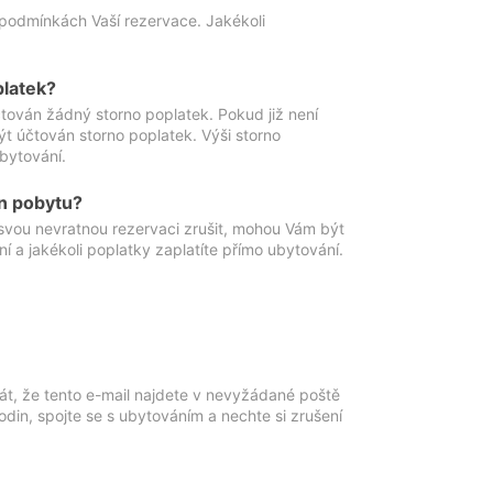
podmínkách Vaší rezervace. Jakékoli
platek?
ován žádný storno poplatek. Pokud již není
t účtován storno poplatek. Výši storno
ubytování.
n pobytu?
svou nevratnou rezervaci zrušit, mohou Vám být
í a jakékoli poplatky zaplatíte přímo ubytování.
át, že tento e-mail najdete v nevyžádané poště
in, spojte se s ubytováním a nechte si zrušení