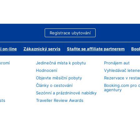
Registrace ubytování
 on-line
Zákaznický servis
Staňte se affiliate partnerem
Book
kromí
Jedinečná místa k pobytu
Pronájem aut
Hodnocení
Vyhledávač leten
Objevte měsíční pobyty
Rezervace v resta
Články o cestování
Booking.com pro 
agentury
Sezónní a prázdninové nabídky
sts
Traveller Review Awards