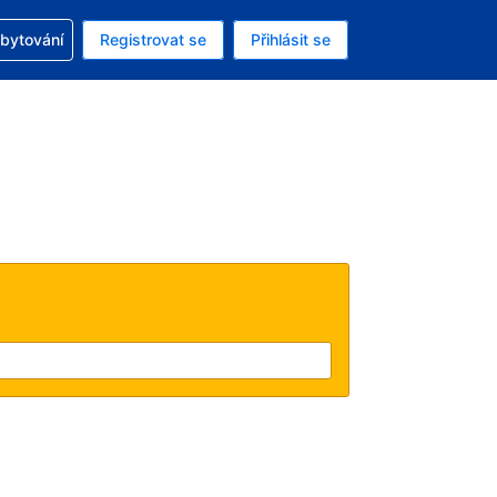
zervací
ubytování
Registrovat se
Přihlásit se
ná měna: Česká koruna
ě zvolený jazyk: V češtině