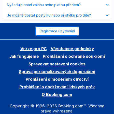
skryt
Obsah
Vyžaduje hotel zálohu nebo platbu předem?
byl
skryt
Obsah
Je možné dostat postýlku nebo přistýlku pro dítě?
byl
skryt
Registrace ubytování
Verze pro PC
Všeobecné podmínky
Jak fungujeme
Prohlášení o ochraně soukromí
Spravovat nastavení cookies
Správa personalizovaných doporučení
Prohlášení o moderním otroctví
Prohlášení o dodržování lidských práv
O Booking.com
Copyright © 1996–2026 Booking.com™. Všechna
práva vyhrazena.