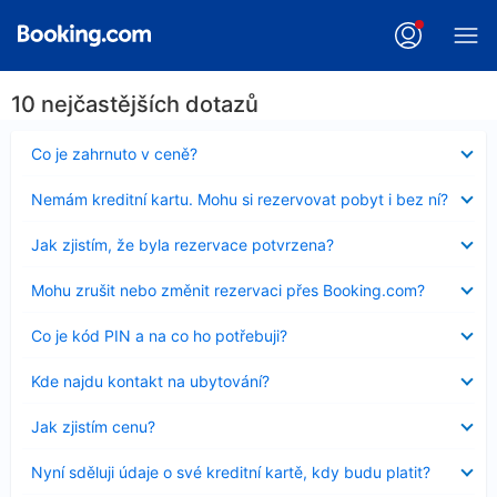
10 nejčastějších dotazů
Obsah
Co je zahrnuto v ceně?
byl
skryt
Obsah
Nemám kreditní kartu. Mohu si rezervovat pobyt i bez ní?
byl
skryt
Obsah
Jak zjistím, že byla rezervace potvrzena?
byl
skryt
Obsah
Mohu zrušit nebo změnit rezervaci přes Booking.com?
byl
skryt
Obsah
Co je kód PIN a na co ho potřebuji?
byl
skryt
Obsah
Kde najdu kontakt na ubytování?
byl
skryt
Obsah
Jak zjistím cenu?
byl
skryt
Obsah
Nyní sděluji údaje o své kreditní kartě, kdy budu platit?
byl