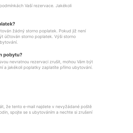
podmínkách Vaší rezervace. Jakékoli
platek?
ován žádný storno poplatek. Pokud již není
t účtován storno poplatek. Výši storno
ubytování.
n pobytu?
svou nevratnou rezervaci zrušit, mohou Vám být
í a jakékoli poplatky zaplatíte přímo ubytování.
át, že tento e-mail najdete v nevyžádané poště
in, spojte se s ubytováním a nechte si zrušení