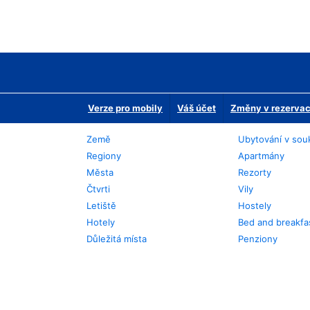
Verze pro mobily
Váš účet
Změny v rezervaci
Země
Ubytování v sou
Regiony
Apartmány
Města
Rezorty
Čtvrti
Vily
Letiště
Hostely
Hotely
Bed and breakfa
Důležitá místa
Penziony