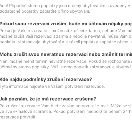
Ano! Případné storno poplatky jsou určeny ubytováním a uvedeny v 
dodatečné poplatky zaplatíte přímo ubytování.
Pokud svou rezervaci zruším, bude mi účtován nějaký po
Pokud je Vaše rezervace s možností zrušení zdarma, nebude Vám účt
možné zrušit Vaši rezervaci zdarma a nebo je nevratná, může Vám bý
poplatku si stanovuje ubytování a jakékoli poplatky zaplatíte přímo 
Mohu zrušit svou nevratnou rezervaci nebo změnit termí
Není možné měnit termín nevratné rezervace. Pokud se rozhodnete 
účtovány storno poplatky. Výši storno poplatku si stanovuje ubytován
Kde najdu podmínky zrušení rezervace?
Tyto informace najdete ve Vašem potvrzení rezervace.
Jak poznám, že je má rezervace zrušena?
Po zrušení rezervace Vám bude zaslán potvrzující e-mail. Může se st
ve své e-mailové schránce. Pokud potvrzení neobdržíte během 24 hod
rezervace potvrdit.