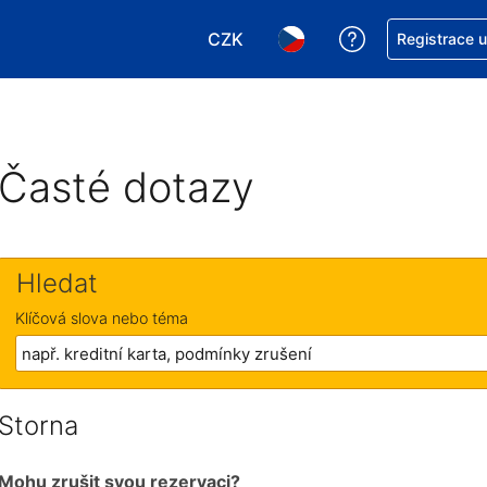
CZK
Asistence s re
Registrace 
Vyberte si měnu. Aktuálně zvole
Vyberte si jazyk. Aktuáln
Časté dotazy
Hledat
Klíčová slova nebo téma
Storna
Mohu zrušit svou rezervaci?