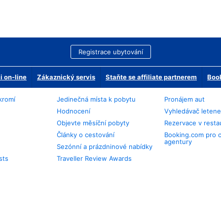
Registrace ubytování
 on-line
Zákaznický servis
Staňte se affiliate partnerem
Book
kromí
Jedinečná místa k pobytu
Pronájem aut
Hodnocení
Vyhledávač leten
Objevte měsíční pobyty
Rezervace v resta
Články o cestování
Booking.com pro 
agentury
Sezónní a prázdninové nabídky
sts
Traveller Review Awards