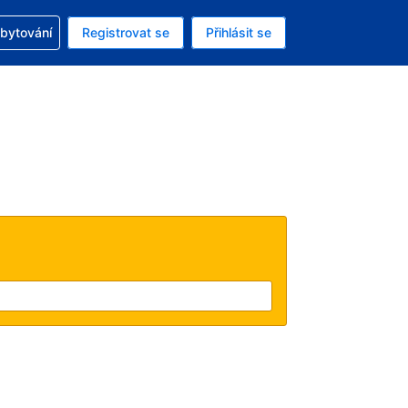
zervací
ubytování
Registrovat se
Přihlásit se
ná měna: Česká koruna
ě zvolený jazyk: V češtině