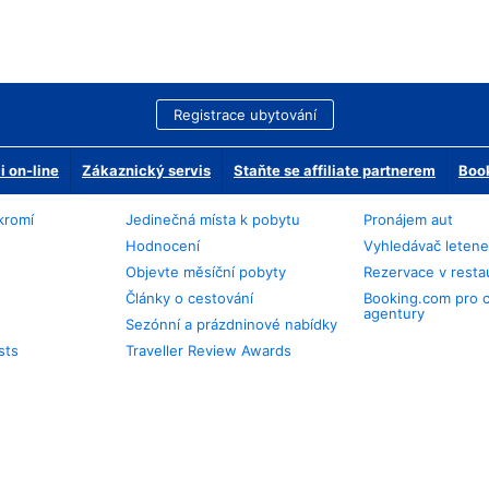
Registrace ubytování
 on-line
Zákaznický servis
Staňte se affiliate partnerem
Book
kromí
Jedinečná místa k pobytu
Pronájem aut
Hodnocení
Vyhledávač leten
Objevte měsíční pobyty
Rezervace v resta
Články o cestování
Booking.com pro 
agentury
Sezónní a prázdninové nabídky
sts
Traveller Review Awards