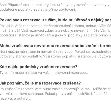
Ano! Případné storno poplatky jsou určeny ubytováním a uvedeny v 
dodatečné poplatky zaplatíte přímo ubytování.
Pokud svou rezervaci zruším, bude mi účtován nějaký po
Pokud je Vaše rezervace s možností zrušení zdarma, nebude Vám účt
možné zrušit Vaši rezervaci zdarma a nebo je nevratná, může Vám bý
poplatku si stanovuje ubytování a jakékoli poplatky zaplatíte přímo 
Mohu zrušit svou nevratnou rezervaci nebo změnit termí
Není možné měnit termín nevratné rezervace. Pokud se rozhodnete 
účtovány storno poplatky. Výši storno poplatku si stanovuje ubytován
Kde najdu podmínky zrušení rezervace?
Tyto informace najdete ve Vašem potvrzení rezervace.
Jak poznám, že je má rezervace zrušena?
Po zrušení rezervace Vám bude zaslán potvrzující e-mail. Může se st
ve své e-mailové schránce. Pokud potvrzení neobdržíte během 24 hod
rezervace potvrdit.