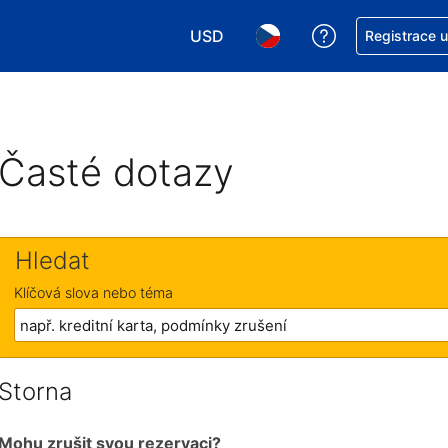
USD
Asistence s re
Registrace 
Vyberte si měnu. Aktuálně zvolen
Vyberte si jazyk. Aktuáln
Časté dotazy
Hledat
Klíčová slova nebo téma
Storna
Mohu zrušit svou rezervaci?