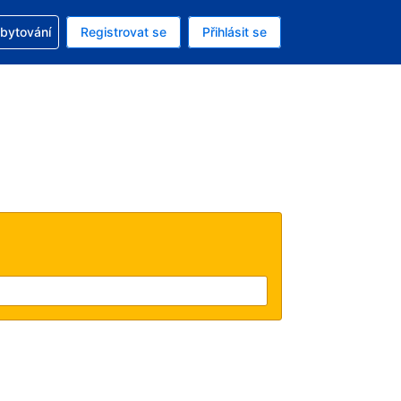
zervací
ubytování
Registrovat se
Přihlásit se
á měna: Americký dolar
ě zvolený jazyk: V češtině