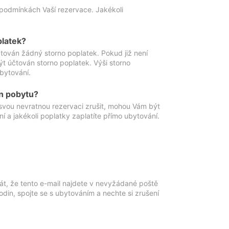
podmínkách Vaší rezervace. Jakékoli
platek?
ován žádný storno poplatek. Pokud již není
t účtován storno poplatek. Výši storno
ubytování.
n pobytu?
svou nevratnou rezervaci zrušit, mohou Vám být
í a jakékoli poplatky zaplatíte přímo ubytování.
át, že tento e-mail najdete v nevyžádané poště
in, spojte se s ubytováním a nechte si zrušení