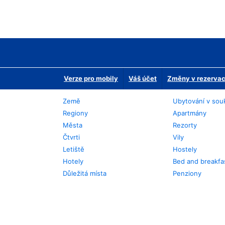
Verze pro mobily
Váš účet
Změny v rezervaci
Země
Ubytování v sou
Regiony
Apartmány
Města
Rezorty
Čtvrti
Vily
Letiště
Hostely
Hotely
Bed and breakfa
Důležitá místa
Penziony