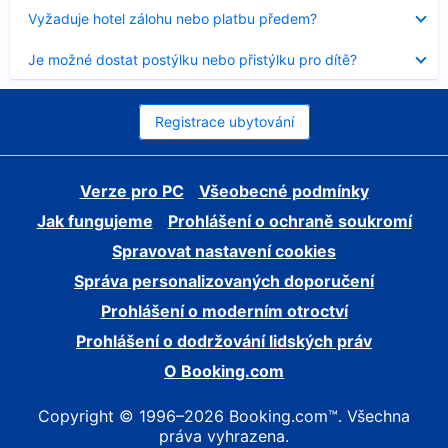
skryt
Obsah
Vyžaduje hotel zálohu nebo platbu předem?
byl
skryt
Obsah
Je možné dostat postýlku nebo přistýlku pro dítě?
byl
skryt
Registrace ubytování
Verze pro PC
Všeobecné podmínky
Jak fungujeme
Prohlášení o ochraně soukromí
Spravovat nastavení cookies
Správa personalizovaných doporučení
Prohlášení o moderním otroctví
Prohlášení o dodržování lidských práv
O Booking.com
Copyright © 1996–2026 Booking.com™. Všechna
práva vyhrazena.