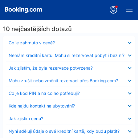
10 nejčastějších dotazů
Obsah
Co je zahrnuto v ceně?
byl
skryt
Obsah
Nemám kreditní kartu. Mohu si rezervovat pobyt i bez ní?
byl
skryt
Obsah
Jak zjistím, že byla rezervace potvrzena?
byl
skryt
Obsah
Mohu zrušit nebo změnit rezervaci přes Booking.com?
byl
skryt
Obsah
Co je kód PIN a na co ho potřebuji?
byl
skryt
Obsah
Kde najdu kontakt na ubytování?
byl
skryt
Obsah
Jak zjistím cenu?
byl
skryt
Obsah
Nyní sděluji údaje o své kreditní kartě, kdy budu platit?
byl