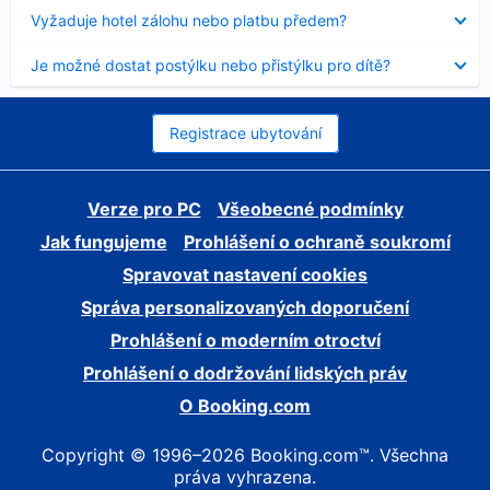
skryt
Obsah
Vyžaduje hotel zálohu nebo platbu předem?
byl
skryt
Obsah
Je možné dostat postýlku nebo přistýlku pro dítě?
byl
skryt
Registrace ubytování
Verze pro PC
Všeobecné podmínky
Jak fungujeme
Prohlášení o ochraně soukromí
Spravovat nastavení cookies
Správa personalizovaných doporučení
Prohlášení o moderním otroctví
Prohlášení o dodržování lidských práv
O Booking.com
Copyright © 1996–2026 Booking.com™. Všechna
práva vyhrazena.