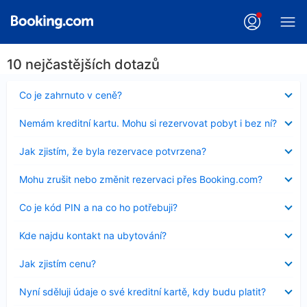
10 nejčastějších dotazů
Obsah
Co je zahrnuto v ceně?
byl
skryt
Obsah
Nemám kreditní kartu. Mohu si rezervovat pobyt i bez ní?
byl
skryt
Obsah
Jak zjistím, že byla rezervace potvrzena?
byl
skryt
Obsah
Mohu zrušit nebo změnit rezervaci přes Booking.com?
byl
skryt
Obsah
Co je kód PIN a na co ho potřebuji?
byl
skryt
Obsah
Kde najdu kontakt na ubytování?
byl
skryt
Obsah
Jak zjistím cenu?
byl
skryt
Obsah
Nyní sděluji údaje o své kreditní kartě, kdy budu platit?
byl