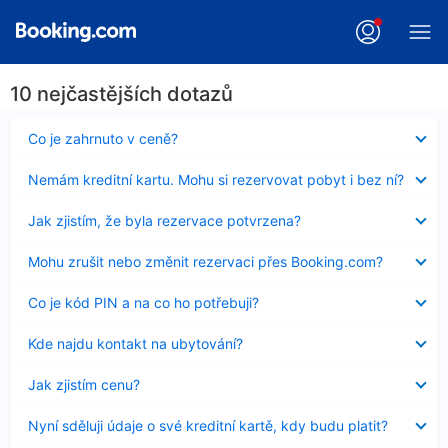
10 nejčastějších dotazů
Obsah
Co je zahrnuto v ceně?
byl
skryt
Obsah
Nemám kreditní kartu. Mohu si rezervovat pobyt i bez ní?
byl
skryt
Obsah
Jak zjistím, že byla rezervace potvrzena?
byl
skryt
Obsah
Mohu zrušit nebo změnit rezervaci přes Booking.com?
byl
skryt
Obsah
Co je kód PIN a na co ho potřebuji?
byl
skryt
Obsah
Kde najdu kontakt na ubytování?
byl
skryt
Obsah
Jak zjistím cenu?
byl
skryt
Obsah
Nyní sděluji údaje o své kreditní kartě, kdy budu platit?
byl