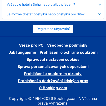
skryt
Obsah
Vyžaduje hotel zálohu nebo platbu předem?
byl
skryt
Obsah
Je možné dostat postýlku nebo přistýlku pro dítě?
byl
skryt
Registrace ubytování
Verze pro PC
Všeobecné podmínky
Jak fungujeme
Prohlášení o ochraně soukromí
Spravovat nastavení cookies
Správa personalizovaných doporučení
Prohlášení o moderním otroctví
Prohlášení o dodržování lidských práv
O Booking.com
Copyright © 1996–2026 Booking.com™. Všechna
práva vyhrazena.