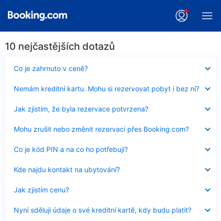
10 nejčastějších dotazů
Obsah
Co je zahrnuto v ceně?
byl
skryt
Obsah
Nemám kreditní kartu. Mohu si rezervovat pobyt i bez ní?
byl
skryt
Obsah
Jak zjistím, že byla rezervace potvrzena?
byl
skryt
Obsah
Mohu zrušit nebo změnit rezervaci přes Booking.com?
byl
skryt
Obsah
Co je kód PIN a na co ho potřebuji?
byl
skryt
Obsah
Kde najdu kontakt na ubytování?
byl
skryt
Obsah
Jak zjistím cenu?
byl
skryt
Obsah
Nyní sděluji údaje o své kreditní kartě, kdy budu platit?
byl