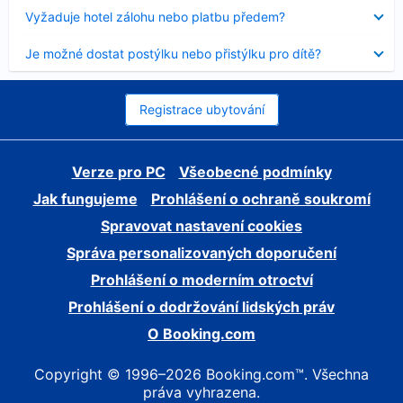
skryt
Obsah
Vyžaduje hotel zálohu nebo platbu předem?
byl
skryt
Obsah
Je možné dostat postýlku nebo přistýlku pro dítě?
byl
skryt
Registrace ubytování
Verze pro PC
Všeobecné podmínky
Jak fungujeme
Prohlášení o ochraně soukromí
Spravovat nastavení cookies
Správa personalizovaných doporučení
Prohlášení o moderním otroctví
Prohlášení o dodržování lidských práv
O Booking.com
Copyright © 1996–2026 Booking.com™. Všechna
práva vyhrazena.