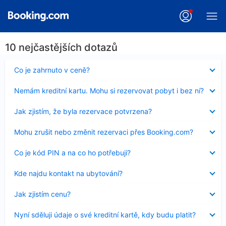
10 nejčastějších dotazů
Obsah
Co je zahrnuto v ceně?
byl
skryt
Obsah
Nemám kreditní kartu. Mohu si rezervovat pobyt i bez ní?
byl
skryt
Obsah
Jak zjistím, že byla rezervace potvrzena?
byl
skryt
Obsah
Mohu zrušit nebo změnit rezervaci přes Booking.com?
byl
skryt
Obsah
Co je kód PIN a na co ho potřebuji?
byl
skryt
Obsah
Kde najdu kontakt na ubytování?
byl
skryt
Obsah
Jak zjistím cenu?
byl
skryt
Obsah
Nyní sděluji údaje o své kreditní kartě, kdy budu platit?
byl