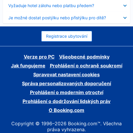
skryt
Obsah
Vyžaduje hotel zálohu nebo platbu předem?
byl
skryt
Obsah
Je možné dostat postýlku nebo přistýlku pro dítě?
byl
skryt
Registrace ubytování
Verze pro PC
Všeobecné podmínky
Jak fungujeme
Prohlášení o ochraně soukromí
Spravovat nastavení cookies
Správa personalizovaných doporučení
Prohlášení o moderním otroctví
Prohlášení o dodržování lidských práv
O Booking.com
Copyright © 1996–2026 Booking.com™. Všechna
práva vyhrazena.