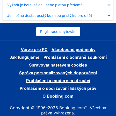
skryt
Obsah
Vyžaduje hotel zálohu nebo platbu předem?
byl
skryt
Obsah
Je možné dostat postýlku nebo přistýlku pro dítě?
byl
skryt
Registrace ubytování
Verze pro PC
Všeobecné podmínky
Jak fungujeme
Prohlášení o ochraně soukromí
Spravovat nastavení cookies
Správa personalizovaných doporučení
Prohlášení o moderním otroctví
Prohlášení o dodržování lidských práv
O Booking.com
Copyright © 1996–2026 Booking.com™. Všechna
práva vyhrazena.