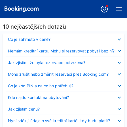
10 nejčastějších dotazů
Obsah
Co je zahrnuto v ceně?
byl
skryt
Obsah
Nemám kreditní kartu. Mohu si rezervovat pobyt i bez ní?
byl
skryt
Obsah
Jak zjistím, že byla rezervace potvrzena?
byl
skryt
Obsah
Mohu zrušit nebo změnit rezervaci přes Booking.com?
byl
skryt
Obsah
Co je kód PIN a na co ho potřebuji?
byl
skryt
Obsah
Kde najdu kontakt na ubytování?
byl
skryt
Obsah
Jak zjistím cenu?
byl
skryt
Obsah
Nyní sděluji údaje o své kreditní kartě, kdy budu platit?
byl